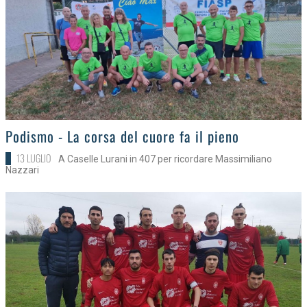
>
Podismo - La corsa del cuore fa il pieno
13 LUGLIO
A Caselle Lurani in 407 per ricordare Massimiliano
Nazzari