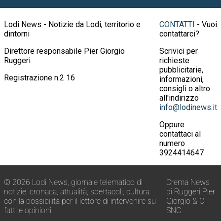
Lodi News - Notizie da Lodi, territorio e
CONTATTI
- Vuoi
dintorni
contattarci?
Direttore responsabile Pier Giorgio
Scrivici per
Ruggeri
richieste
pubblicitarie,
Registrazione n.2 16
informazioni,
consigli o altro
all'indirizzo
info@lodinews.it
Oppure
contattaci al
numero
3924414647
© 2026 Lodi News, giornale telematico di
Crema News
notizie, cronaca, attualità, spettacoli, cultura
di Ruggeri Pier
con la possibilità per il lettore di intervenire su
Giorgio & C.
fatti e opinioni.
SNC