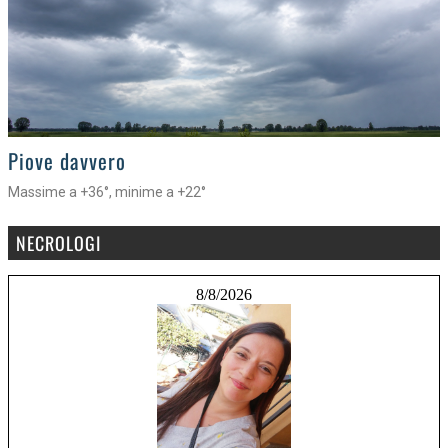
>
Piove davvero
Massime a +36°, minime a +22°
NECROLOGI
8/8/2026