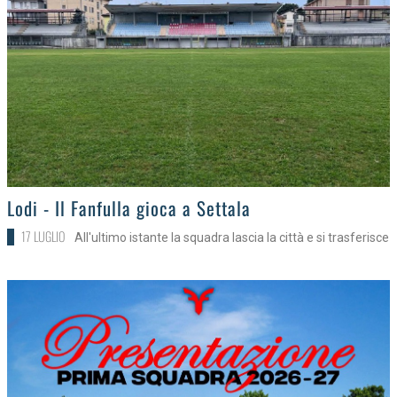
>
Lodi - Il Fanfulla gioca a Settala
17 LUGLIO
All'ultimo istante la squadra lascia la città e si trasferisce