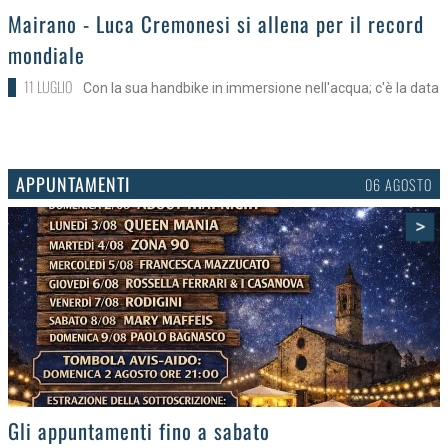
>
Mairano - Luca Cremonesi si allena per il record
mondiale
11 LUGLIO
Con la sua handbike in immersione nell'acqua; c'è la data
APPUNTAMENTI
03 AGOSTO
>
Gli eventi della settimana