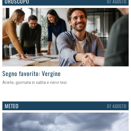
OROSCOPO
07 AGOSTO
>
Segno favorito: Vergine
Ariete, giornata in salita e nervi tesi
METEO
07 AGOSTO