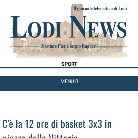
HOME
CRONACA
POLITICA
LA FOTO
METEO
SPORT
CULTURA
SPORT
MENU
APPUNTAMENTI
LODIGIANO
DAL TERRITORIO
OROSCOPO
C'è la 12 ore di basket 3x3 in
LA PIAZZA
piazza della Vittoria
ANIMALI