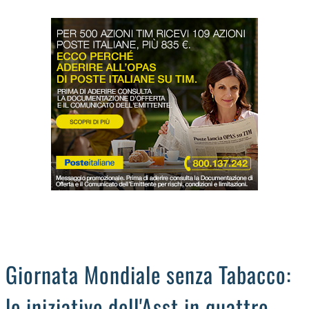
LODIGIANO
DAL TERRITORIO
OROSCOPO
LA PIAZZA
ANIMALI
OCCHIO ALLA TRUFFA
NECROLOGI
Giornata Mondiale senza Tabacco:
le iniziative dell'Asst in quattro