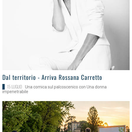
>
Dal territorio - Arriva Rossana Carretto
15 LUGLIO
Una comica sul palcoscenico con Una donna
impenetrabile