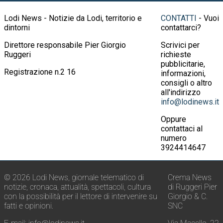
Lodi News - Notizie da Lodi, territorio e
CONTATTI
- Vuoi
dintorni
contattarci?
Direttore responsabile Pier Giorgio
Scrivici per
Ruggeri
richieste
pubblicitarie,
Registrazione n.2 16
informazioni,
consigli o altro
all'indirizzo
info@lodinews.it
Oppure
contattaci al
numero
3924414647
© 2026 Lodi News, giornale telematico di
Crema News
notizie, cronaca, attualità, spettacoli, cultura
di Ruggeri Pier
con la possibilità per il lettore di intervenire su
Giorgio & C.
fatti e opinioni.
SNC