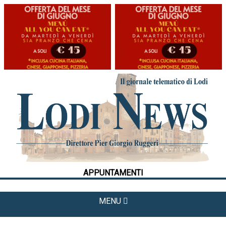
HOME
CRONACA
POLITICA
LA FOTO
METEO
APPUNTAMENTI
CULTURA
SPORT
MENU
APPUNTAMENTI