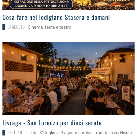
>
Cosa fare nel lodigiano Stasera e domani
01 AGOSTO
Cinema, feste e teatro
>
Livraga - San Lorenzo per dieci serate
29 LUGLIO
...e dal 31 luglio al 9 agosto cambia la sosta in via Nicola