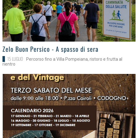
>
Zelo Buon Persico - A spasso di sera
15 LUGLIO
Percorso fino a Villa Pompeiana, ristoro e frutta al
rientro