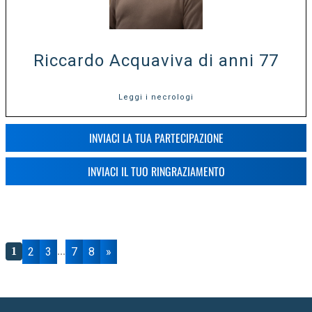
Riccardo Acquaviva di anni 77
Leggi i necrologi
INVIACI LA TUA PARTECIPAZIONE
INVIACI IL TUO RINGRAZIAMENTO
2
3
7
8
»
1
...