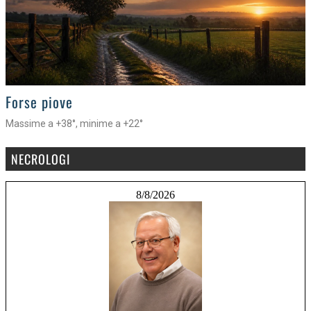
>
Forse piove
Massime a +38°, minime a +22°
NECROLOGI
8/8/2026