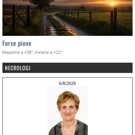
>
Forse piove
Massime a +38°, minime a +22°
NECROLOGI
6/8/2026