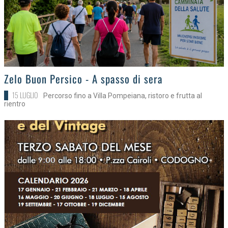
>
Zelo Buon Persico - A spasso di sera
15 LUGLIO
Percorso fino a Villa Pompeiana, ristoro e frutta al
rientro