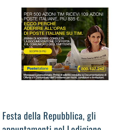
LODIGIANO
DAL TERRITORIO
OROSCOPO
LA PIAZZA
ANIMALI
OCCHIO ALLA TRUFFA
NECROLOGI
Festa della Repubblica, gli
appuntamenti nel Lodigiano