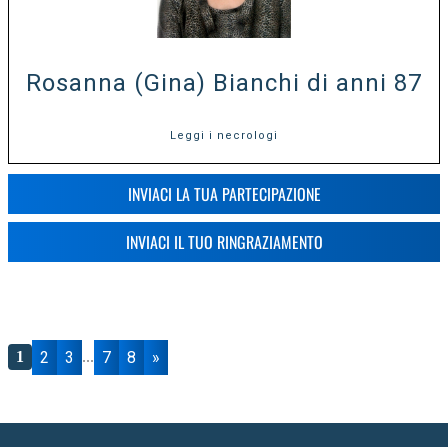
Rosanna (Gina) Bianchi di anni 87
Leggi i necrologi
INVIACI LA TUA PARTECIPAZIONE
INVIACI IL TUO RINGRAZIAMENTO
2
3
7
8
»
1
...