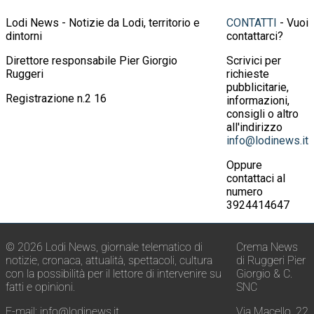
Lodi News - Notizie da Lodi, territorio e
CONTATTI
- Vuoi
dintorni
contattarci?
Direttore responsabile Pier Giorgio
Scrivici per
Ruggeri
richieste
pubblicitarie,
Registrazione n.2 16
informazioni,
consigli o altro
all'indirizzo
info@lodinews.it
Oppure
contattaci al
numero
3924414647
© 2026 Lodi News, giornale telematico di
Crema News
notizie, cronaca, attualità, spettacoli, cultura
di Ruggeri Pier
con la possibilità per il lettore di intervenire su
Giorgio & C.
fatti e opinioni.
SNC
E-mail:
info@lodinews.it
Via Macello, 22