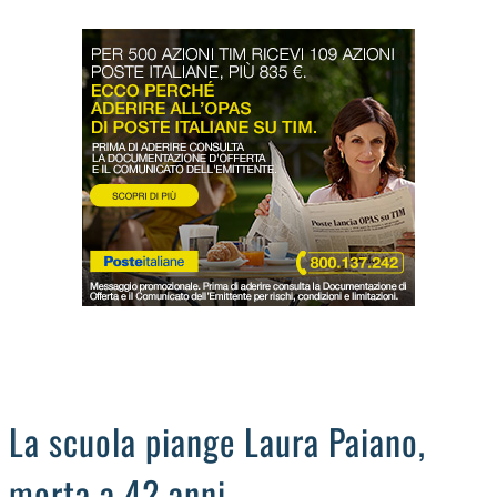
LODIGIANO
DAL TERRITORIO
OROSCOPO
LA PIAZZA
ANIMALI
OCCHIO ALLA TRUFFA
NECROLOGI
La scuola piange Laura Paiano,
morta a 42 anni