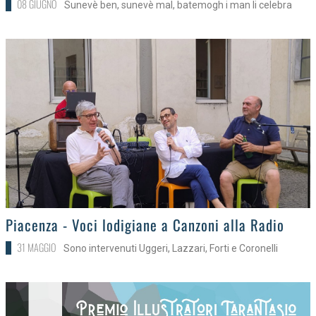
08 GIUGNO
Sunevè ben, sunevè mal, batemogh i man li celebra
>
Piacenza - Voci lodigiane a Canzoni alla Radio
31 MAGGIO
Sono intervenuti Uggeri, Lazzari, Forti e Coronelli