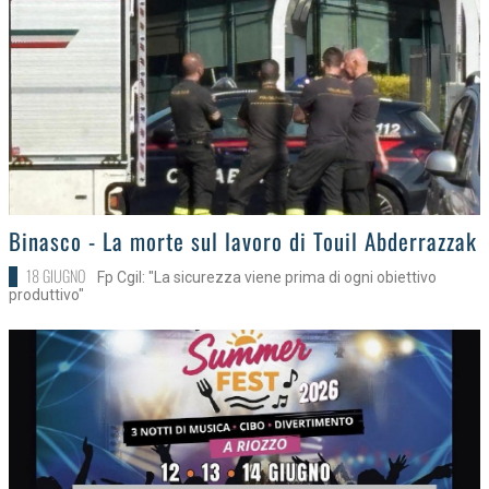
>
Binasco - La morte sul lavoro di Touil Abderrazzak
18 GIUGNO
Fp Cgil: "La sicurezza viene prima di ogni obiettivo
produttivo"