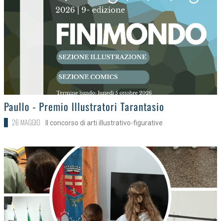
>
Paullo - Premio Illustratori Tarantasio
26 MAGGIO
Il concorso di arti illustrativo-figurative