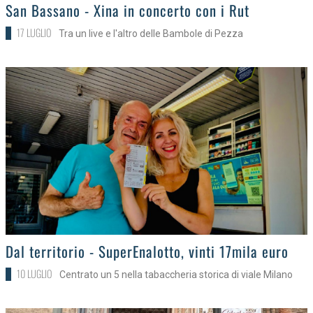
>
San Bassano - Xina in concerto con i Rut
17 LUGLIO
Tra un live e l'altro delle Bambole di Pezza
>
Dal territorio - SuperEnalotto, vinti 17mila euro
10 LUGLIO
Centrato un 5 nella tabaccheria storica di viale Milano