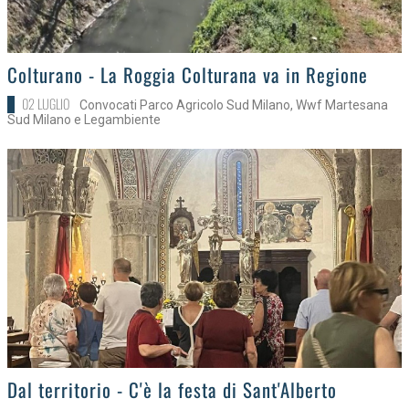
>
Colturano - La Roggia Colturana va in Regione
02 LUGLIO
Convocati Parco Agricolo Sud Milano, Wwf Martesana
Sud Milano e Legambiente
>
Dal territorio - C'è la festa di Sant'Alberto