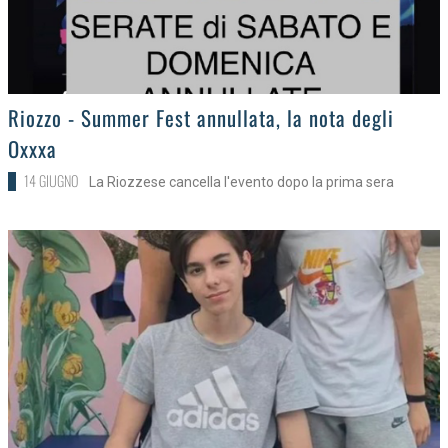
>
Riozzo - Summer Fest annullata, la nota degli
Oxxxa
14 GIUGNO
La Riozzese cancella l'evento dopo la prima sera