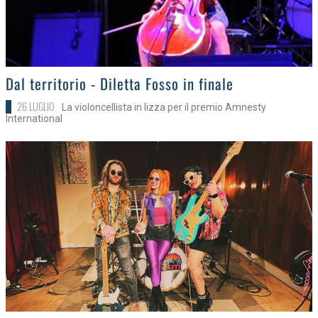
>
Dal territorio - Diletta Fosso in finale
26 LUGLIO
La violoncellista in lizza per il premio Amnesty
International