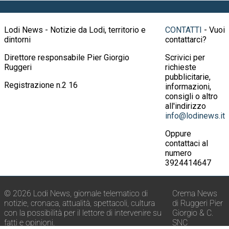
Lodi News - Notizie da Lodi, territorio e
CONTATTI
- Vuoi
dintorni
contattarci?
Direttore responsabile Pier Giorgio
Scrivici per
Ruggeri
richieste
pubblicitarie,
Registrazione n.2 16
informazioni,
consigli o altro
all'indirizzo
info@lodinews.it
Oppure
contattaci al
numero
3924414647
© 2026 Lodi News, giornale telematico di
Crema News
notizie, cronaca, attualità, spettacoli, cultura
di Ruggeri Pier
con la possibilità per il lettore di intervenire su
Giorgio & C.
fatti e opinioni.
SNC