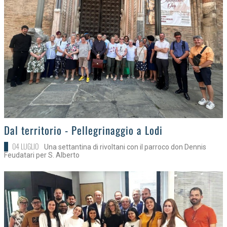
>
Dal territorio - Pellegrinaggio a Lodi
04 LUGLIO
Una settantina di rivoltani con il parroco don Dennis
Feudatari per S. Alberto