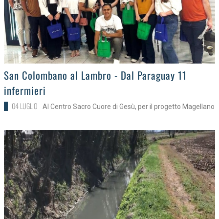
>
San Colombano al Lambro - Dal Paraguay 11
infermieri
04 LUGLIO
Al Centro Sacro Cuore di Gesù, per il progetto Magellano