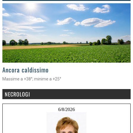
>
Ancora caldissimo
Massime a +38°; minime a +25°
NECROLOGI
6/8/2026