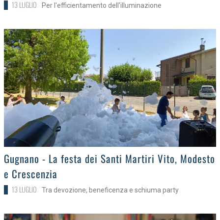
13 LUGLIO
Per l'efficientamento dell'illuminazione
>
Gugnano - La festa dei Santi Martiri Vito, Modesto
e Crescenzia
13 LUGLIO
Tra devozione, beneficenza e schiuma party