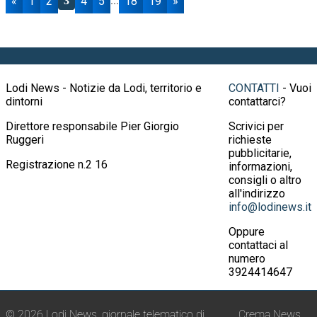
«
1
2
4
5
18
19
»
3
...
Lodi News - Notizie da Lodi, territorio e
CONTATTI
- Vuoi
dintorni
contattarci?
Direttore responsabile Pier Giorgio
Scrivici per
Ruggeri
richieste
pubblicitarie,
Registrazione n.2 16
informazioni,
consigli o altro
all'indirizzo
info@lodinews.it
Oppure
contattaci al
numero
3924414647
© 2026 Lodi News, giornale telematico di
Crema News