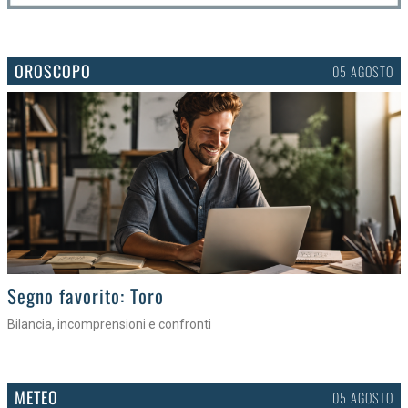
OROSCOPO
05 AGOSTO
>
Segno favorito: Toro
Bilancia, incomprensioni e confronti
METEO
05 AGOSTO