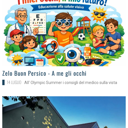
>
Zelo Buon Persico - A me gli occhi
14 LUGLIO
All' Olympic Summer i consigli del medico sulla vista