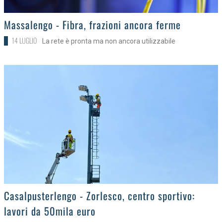
>
Massalengo - Fibra, frazioni ancora ferme
14 LUGLIO
La rete è pronta ma non ancora utilizzabile
>
Casalpusterlengo - Zorlesco, centro sportivo:
lavori da 50mila euro