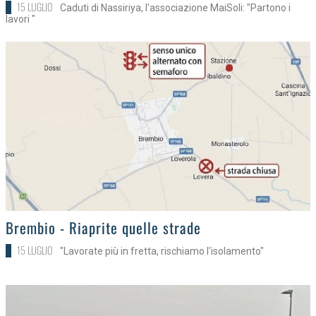
15 LUGLIO
Caduti di Nassiriya, l'associazione MaiSoli: "Partono i
lavori "
>
Brembio - Riaprite quelle strade
15 LUGLIO
"Lavorate più in fretta, rischiamo l'isolamento"