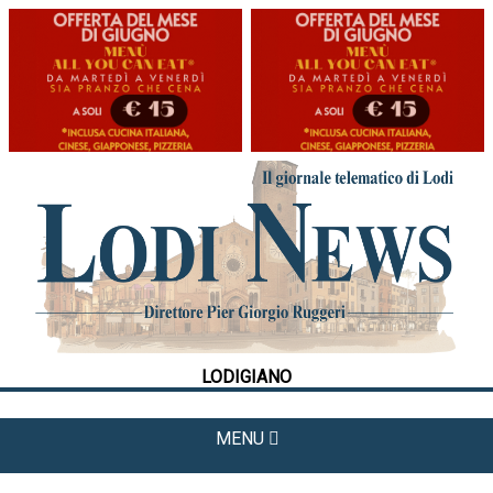
HOME
CRONACA
POLITICA
LA FOTO
METEO
LODIGIANO
CULTURA
SPORT
MENU
APPUNTAMENTI