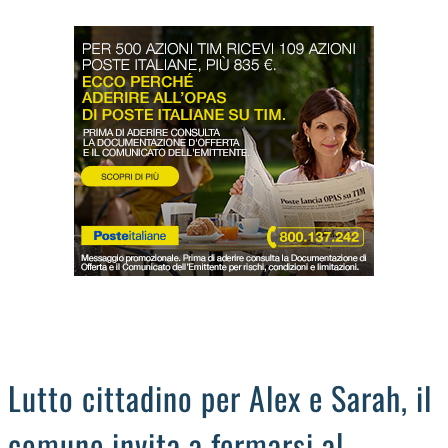
LODIGIANO
DAL TERRITORIO
OROSCOPO
LA PIAZZA
ANIMALI
OCCHIO ALLA TRUFFA
NECROLOGI
Lutto cittadino per Alex e Sarah, il
comune invita a fermarsi al