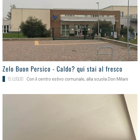
>
Zelo Buon Persico - Caldo? qui stai al fresco
15 LUGLIO
Con il centro estivo comunale, alla scuola Don Milani