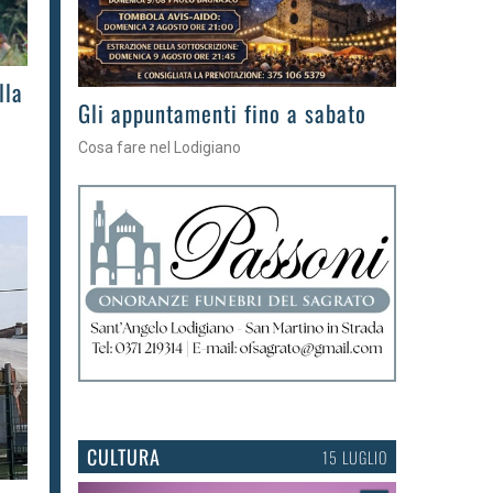
lla
Gli eventi della settimana
Tra torte, cinema e musica live
CULTURA
15 LUGLIO