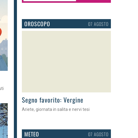
OROSCOPO
07 AGOSTO
uti
>
Segno favorito: Vergine
Ariete, giornata in salita e nervi tesi
METEO
07 AGOSTO