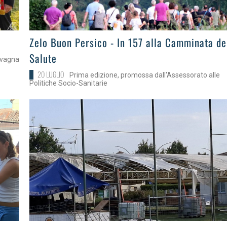
>
Zelo Buon Persico - In 157 alla Camminata de
Salute
avagna
20 LUGLIO
Prima edizione, promossa dall'Assessorato alle
Politiche Socio-Sanitarie