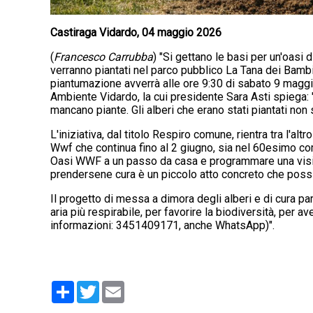
Castiraga Vidardo, 04 maggio 2026
(
Francesco Carrubba
) "Si gettano le basi per un'oasi d
verranno piantati nel parco pubblico La Tana dei Bambin
piantumazione avverrà alle ore 9:30 di sabato 9 maggio
Ambiente Vidardo, la cui presidente Sara Asti spiega: "
mancano piante. Gli alberi che erano stati piantati non
L'iniziativa, dal titolo Respiro comune, rientra tra l'alt
Wwf che continua fino al 2 giugno, sia nel 60esimo c
Oasi WWF a un passo da casa e programmare una visita
prendersene cura è un piccolo atto concreto che possi
Il progetto di messa a dimora degli alberi e di cura part
aria più respirabile, per favorire la biodiversità, per 
informazioni: 3451409171, anche WhatsApp)".
Condividi
Twitter
Email