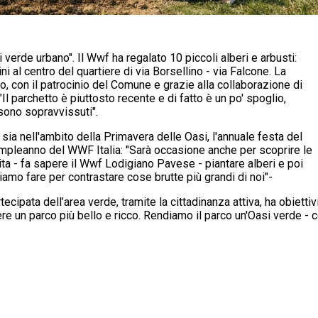
i verde urbano". Il Wwf ha regalato 10 piccoli alberi e arbusti:
i al centro del quartiere di via Borsellino - via Falcone. La
, con il patrocinio del Comune e grazie alla collaborazione di
Il parchetto è piuttosto recente e di fatto è un po' spoglio,
 sono sopravvissuti".
ro sia nell'ambito della Primavera delle Oasi, l'annuale festa del
ompleanno del WWF Italia: "Sarà occasione anche per scoprire le
 - fa sapere il Wwf Lodigiano Pavese - piantare alberi e poi
amo fare per contrastare cose brutte più grandi di noi"-
ecipata dell’area verde, tramite la cittadinanza attiva, ha obiettiv
avere un parco più bello e ricco. Rendiamo il parco un'Oasi verde 