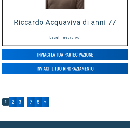
Riccardo Acquaviva di anni 77
Leggi i necrologi
INVIACI LA TUA PARTECIPAZIONE
INVIACI IL TUO RINGRAZIAMENTO
2
3
7
8
»
1
...