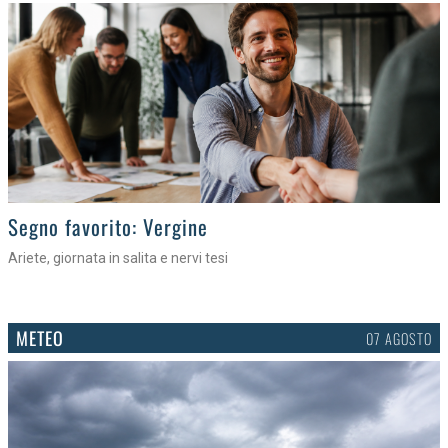
>
Segno favorito: Vergine
Ariete, giornata in salita e nervi tesi
METEO
07 AGOSTO