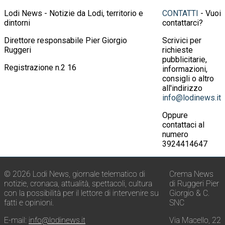
Lodi News - Notizie da Lodi, territorio e
CONTATTI
- Vuoi
dintorni
contattarci?
Direttore responsabile Pier Giorgio
Scrivici per
Ruggeri
richieste
pubblicitarie,
Registrazione n.2 16
informazioni,
consigli o altro
all'indirizzo
info@lodinews.it
Oppure
contattaci al
numero
3924414647
© 2026 Lodi News, giornale telematico di
Crema News
notizie, cronaca, attualità, spettacoli, cultura
di Ruggeri Pier
con la possibilità per il lettore di intervenire su
Giorgio & C.
fatti e opinioni.
SNC
E-mail:
info@lodinews.it
Via Macello, 22