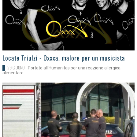
>
Locate Triulzi - Oxxxa, malore per un musicista
29 GIUGNO
Portato all'Humanitas per una reazione allergica
alimentare