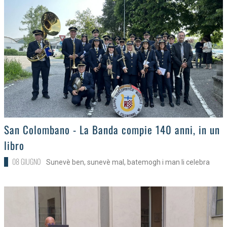
>
San Colombano - La Banda compie 140 anni, in un
libro
08 GIUGNO
Sunevè ben, sunevè mal, batemogh i man li celebra