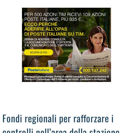
LODIGIANO
DAL TERRITORIO
OROSCOPO
LA PIAZZA
ANIMALI
OCCHIO ALLA TRUFFA
NECROLOGI
Fondi regionali per rafforzare i
controlli nell’area della stazione