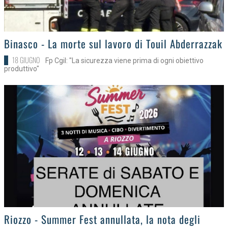
>
Binasco - La morte sul lavoro di Touil Abderrazzak
18 GIUGNO
Fp Cgil: "La sicurezza viene prima di ogni obiettivo
produttivo"
>
Riozzo - Summer Fest annullata, la nota degli