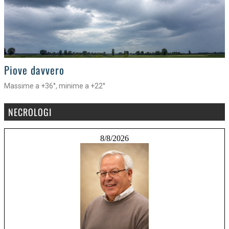
>
Piove davvero
Massime a +36°, minime a +22°
NECROLOGI
8/8/2026