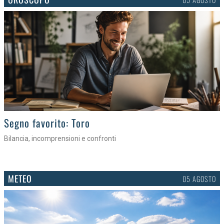
>
Segno favorito: Toro
Bilancia, incomprensioni e confronti
METEO
05 AGOSTO