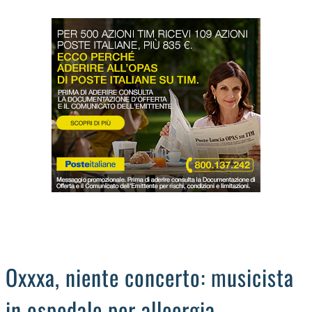
LODIGIANO
DAL TERRITORIO
OROSCOPO
LA PIAZZA
ANIMALI
OCCHIO ALLA TRUFFA
NECROLOGI
Oxxxa, niente concerto: musicista
in ospedale per alleergia