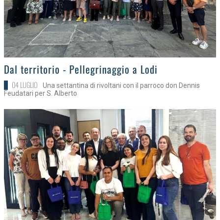
>
Dal territorio - Pellegrinaggio a Lodi
04 LUGLIO
Una settantina di rivoltani con il parroco don Dennis
Feudatari per S. Alberto