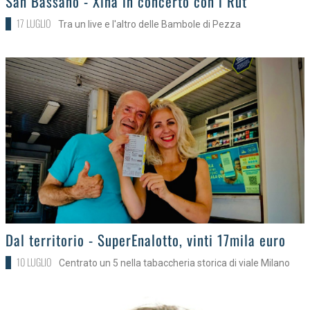
San Bassano - Xina in concerto con i Rut
17 LUGLIO
Tra un live e l'altro delle Bambole di Pezza
>
Dal territorio - SuperEnalotto, vinti 17mila euro
10 LUGLIO
Centrato un 5 nella tabaccheria storica di viale Milano