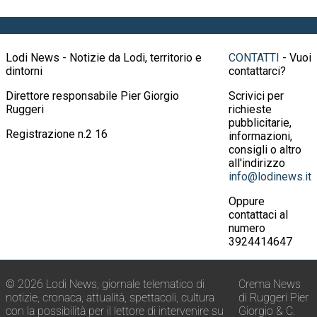
Lodi News - Notizie da Lodi, territorio e
CONTATTI
- Vuoi
dintorni
contattarci?
Direttore responsabile Pier Giorgio
Scrivici per
Ruggeri
richieste
pubblicitarie,
Registrazione n.2 16
informazioni,
consigli o altro
all'indirizzo
info@lodinews.it
Oppure
contattaci al
numero
3924414647
© 2026 Lodi News, giornale telematico di
Crema News
notizie, cronaca, attualità, spettacoli, cultura
di Ruggeri Pier
con la possibilità per il lettore di intervenire su
Giorgio & C.