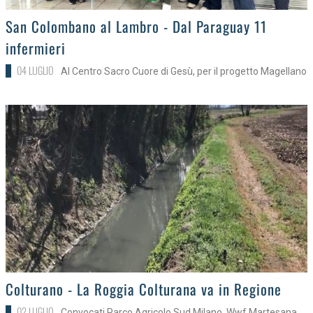
>
San Colombano al Lambro - Dal Paraguay 11
infermieri
04 LUGLIO
Al Centro Sacro Cuore di Gesù, per il progetto Magellano
>
Colturano - La Roggia Colturana va in Regione
02 LUGLIO
Convocati Parco Agricolo Sud Milano, Wwf Martesana