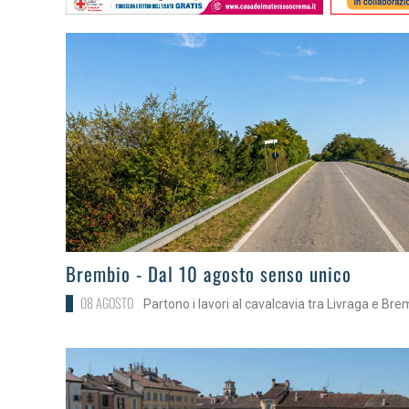
>
Brembio - Dal 10 agosto senso unico
08 AGOSTO
Partono i lavori al cavalcavia tra Livraga e Bre