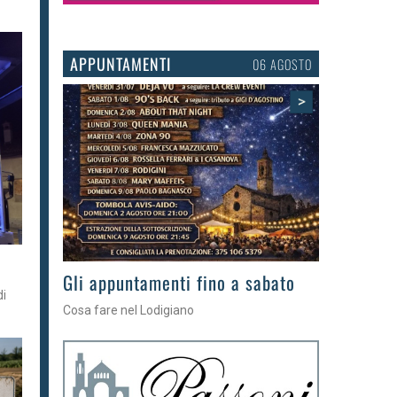
APPUNTAMENTI
03 AGOSTO
>
Gli eventi della settimana
di
Tra torte, cinema e musica live