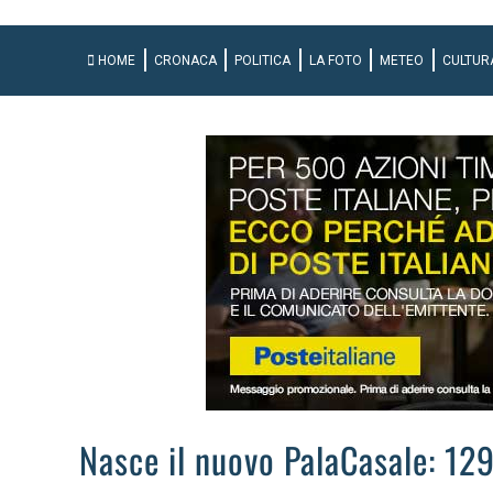
HOME
CRONACA
POLITICA
LA FOTO
METEO
CULTUR
Nasce il nuovo PalaCasale: 129