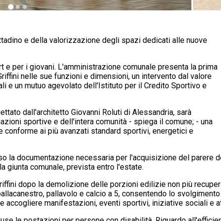
ittadino e della valorizzazione degli spazi dedicati alle nuove
t e per i giovani. L'amministrazione comunale presenta la prima
Griffini nelle sue funzioni e dimensioni, un intervento dal valore
li e un mutuo agevolato dell'Istituto per il Credito Sportivo e
ttato dall'architetto Giovanni Roluti di Alessandria, sarà
iazioni sportive e dell'intera comunità - spiega il comune; - una
e conforme ai più avanzati standard sportivi, energetici e
sso la documentazione necessaria per l'acquisizione del parere 
a giunta comunale, prevista entro l'estate.
iffini dopo la demolizione delle porzioni edilizie non più recuper
pallacanestro, pallavolo e calcio a 5, consentendo lo svolgimento d
re accogliere manifestazioni, eventi sportivi, iniziative sociali e a
luse le postazioni per persone con disabilità. Riguardo all'effic