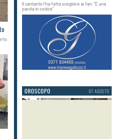
Il cantante l'ha fatta scegliere ai fan: "È una
parola in codice"
to
erto
OROSCOPO
07 AGOSTO