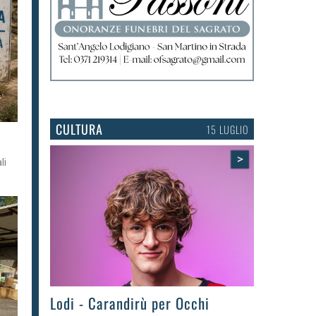
CULTURA
15 LUGLIO
>
li
Lodi - Carandirù per Occhi