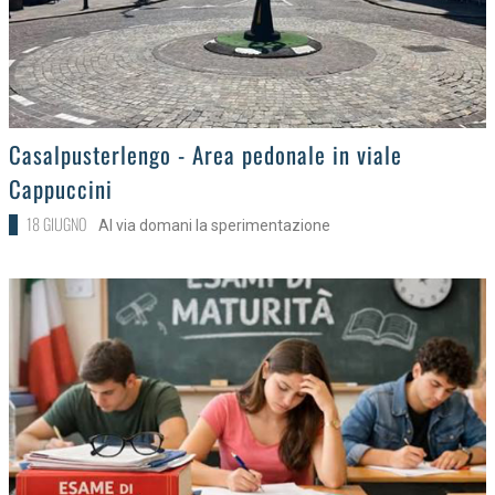
>
Casalpusterlengo - Area pedonale in viale
Cappuccini
18 GIUGNO
Al via domani la sperimentazione