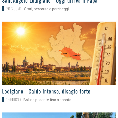
Sant'Angelo Lodigiano - Oggi arriva il Papa
20 GIUGNO
Orari, percorso e parcheggi
>
Lodigiano - Caldo intenso, disagio forte
19 GIUGNO
Bollino pesante fino a sabato