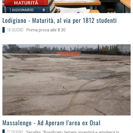
>
Lodigiano - Maturità, al via per 1812 studenti
18 GIUGNO
Prima prova alle 8.30
>
Massalengo - Ad Aperam l'area ex Osal
17 GIUGNO
Serafini: "Bonificati i terreni, investirà e amplierà lo