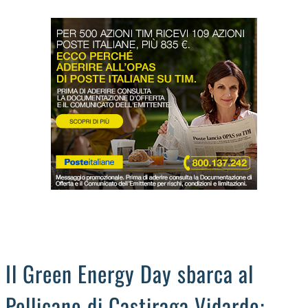
LODIGIANO
DAL TERRITORIO
OROSCOPO
LA PIAZZA
ANIMALI
OCCHIO ALLA TRUFFA
NECROLOGI
Il Green Energy Day sbarca al
Pellicano di Castiraga Vidardo: