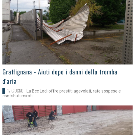
>
Graffignana - Aiuti dopo i danni della tromba
d'aria
17 GIUGNO
La Bcc Lodi offre prestiti agevolati, rate sospese e
contributi mirati