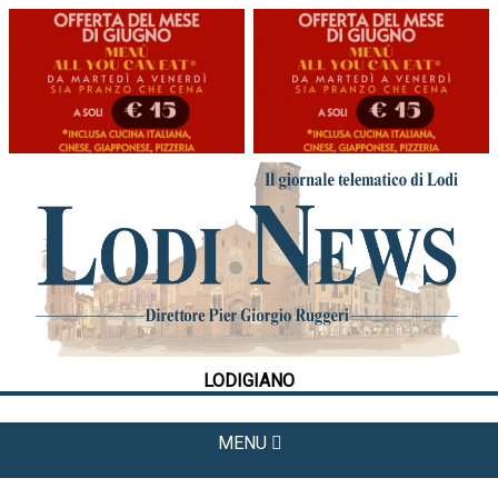
HOME
CRONACA
POLITICA
LA FOTO
METEO
LODIGIANO
CULTURA
SPORT
MENU
APPUNTAMENTI