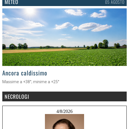
METEO
05 AGOSTO
>
Ancora caldissimo
Massime a +38°; minime a +25°
NECROLOGI
4/8/2026