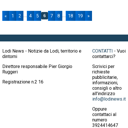
«
1
2
4
5
7
8
18
19
»
...
6
...
Lodi News - Notizie da Lodi, territorio e
CONTATTI
- Vuoi
dintorni
contattarci?
Direttore responsabile Pier Giorgio
Scrivici per
Ruggeri
richieste
pubblicitarie,
Registrazione n.2 16
informazioni,
consigli o altro
all'indirizzo
info@lodinews.it
Oppure
contattaci al
numero
3924414647