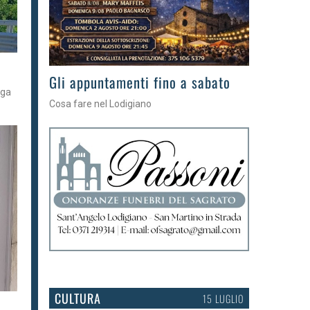
Gli eventi della settimana
aga
Tra torte, cinema e musica live
CULTURA
15 LUGLIO