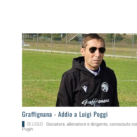
>
Graffignana - Addio a Luigi Poggi
06 LUGLIO
Giocatore, allenatore e dirigente, conosciuto c
Pugin