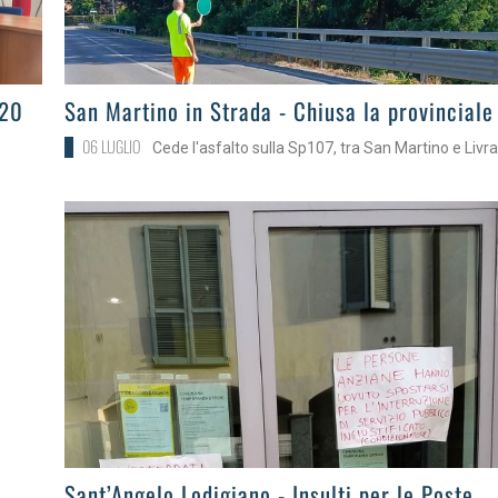
>
 20
San Martino in Strada - Chiusa la provinciale
06 LUGLIO
Cede l'asfalto sulla Sp107, tra San Martino e Livr
>
Sant’Angelo Lodigiano - Insulti per le Poste