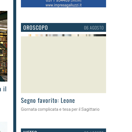
OROSCOPO
06 AGOSTO
 il
>
Segno favorito: Leone
Giornata complicata e tesa per il Sagittario