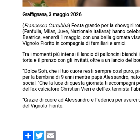
Graffignana, 3 maggio 2026
(
Francesco Carrubba
) Festa grande per la showgirl r
(Fanfulla, Milan, Juve, Nazionale italiana): hanno celeb
Beatrice, venerdì 1 maggio, con una bella giornata viss
Vignolo Fiorito in compagnia di familiari e amici.
Tra i momenti più intensi il lancio di palloncini bianchi i
torta e il pranzo con gli invitati, oltre a un lancio del 
"Dolce Sofi, che il tuo cuore resti sempre così puro,
per la bambina di 9 anni mentre papà Alessandro, nato 
social: "Che la luce di questa giornata ti accompagni per
dell'ex calciatore Christian Vieri e dell'ex tennista Fab
"Grazie di cuore ad Alessandro e Federica per averci s
del Vignolo Fiorito.
Condividi
Twitter
Email