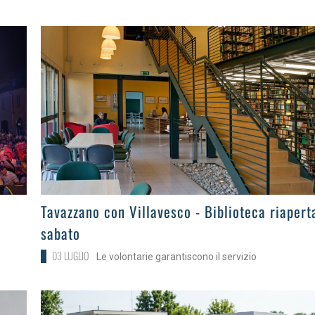
>
Tavazzano con Villavesco - Biblioteca riaperta
sabato
03 LUGLIO
Le volontarie garantiscono il servizio