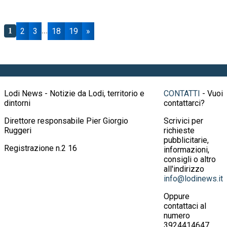
2
3
18
19
»
1
...
Lodi News - Notizie da Lodi, territorio e
CONTATTI
- Vuoi
dintorni
contattarci?
Direttore responsabile Pier Giorgio
Scrivici per
Ruggeri
richieste
pubblicitarie,
Registrazione n.2 16
informazioni,
consigli o altro
all'indirizzo
info@lodinews.it
Oppure
contattaci al
numero
3924414647