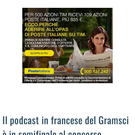
LODIGIANO
DAL TERRITORIO
OROSCOPO
LA PIAZZA
ANIMALI
OCCHIO ALLA TRUFFA
NECROLOGI
Il podcast in francese del Gramsci
è in semifinale al concorso