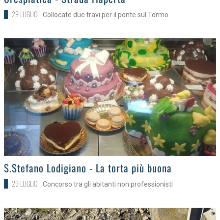
29 LUGLIO
Collocate due travi per il ponte sul Tormo
>
S.Stefano Lodigiano - La torta più buona
29 LUGLIO
Concorso tra gli abitanti non professionisti