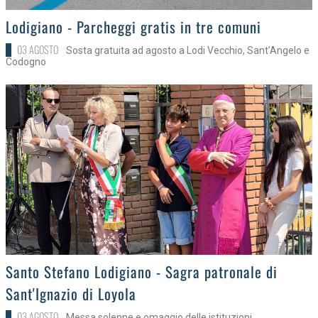
>
Lodigiano - Parcheggi gratis in tre comuni
03 AGOSTO
Sosta gratuita ad agosto a Lodi Vecchio, Sant’Angelo e
Codogno
>
Santo Stefano Lodigiano - Sagra patronale di
Sant'Ignazio di Loyola
03 AGOSTO
Messa solenne e omaggio delle istituzioni