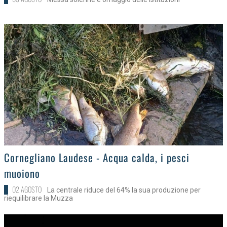
>
Cornegliano Laudese - Acqua calda, i pesci
muoiono
02 AGOSTO
La centrale riduce del 64% la sua produzione per
riequilibrare la Muzza