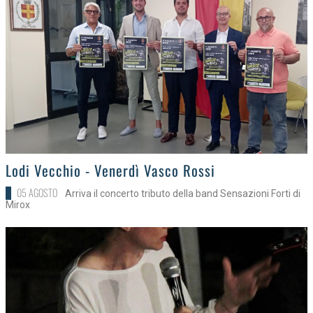
>
Lodi Vecchio - Venerdì Vasco Rossi
05 AGOSTO
Arriva il concerto tributo della band Sensazioni Forti di
Mirox