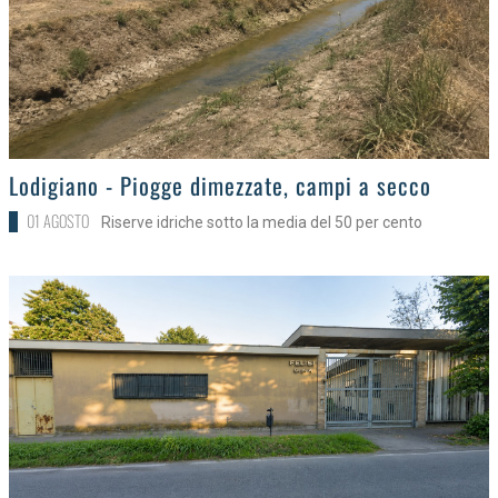
>
Lodigiano - Piogge dimezzate, campi a secco
01 AGOSTO
Riserve idriche sotto la media del 50 per cento