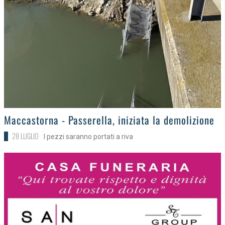
>
Maccastorna - Passerella, iniziata la demolizione
28 LUGLIO
I pezzi saranno portati a riva