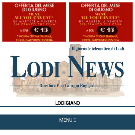
HOME
CRONACA
POLITICA
LA FOTO
METEO
LODIGIANO
CULTURA
SPORT
MENU
APPUNTAMENTI