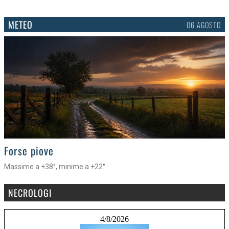
METEO
06 AGOSTO
>
Forse piove
Massime a +38°, minime a +22°
NECROLOGI
4/8/2026