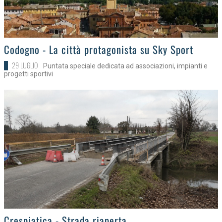
>
Codogno - La città protagonista su Sky Sport
29 LUGLIO
Puntata speciale dedicata ad associazioni, impianti e
progetti sportivi
>
Crespiatica - Strada riaperta