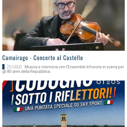
>
Camairago - Concerto al Castello
29 LUGLIO
Musica e memoria con l’Ensemble Infonote in scena per
gli 80 anni della Repubblica