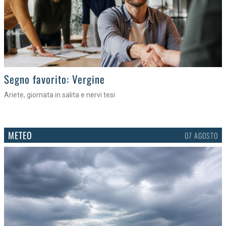
>
Segno favorito: Vergine
Ariete, giornata in salita e nervi tesi
METEO
07 AGOSTO