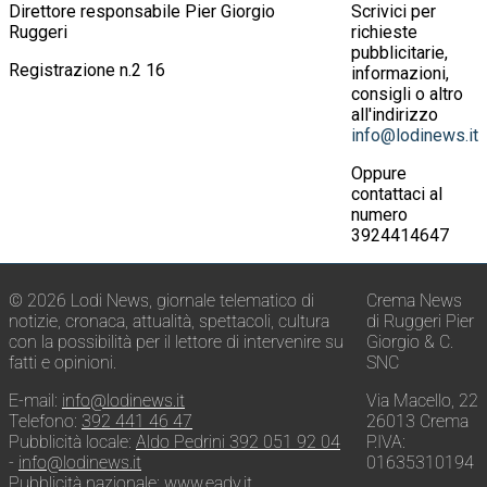
Direttore responsabile Pier Giorgio
Scrivici per
Ruggeri
richieste
pubblicitarie,
Registrazione n.2 16
informazioni,
consigli o altro
all'indirizzo
info@lodinews.it
Oppure
contattaci al
numero
3924414647
© 2026 Lodi News, giornale telematico di
Crema News
notizie, cronaca, attualità, spettacoli, cultura
di Ruggeri Pier
con la possibilità per il lettore di intervenire su
Giorgio & C.
fatti e opinioni.
SNC
E-mail:
info@lodinews.it
Via Macello, 22
Telefono:
392 441 46 47
26013 Crema
Pubblicità locale:
Aldo Pedrini 392 051 92 04
P.IVA:
-
info@lodinews.it
01635310194
Pubblicità nazionale:
www.eadv.it