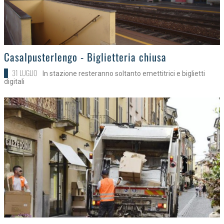
>
Casalpusterlengo - Biglietteria chiusa
31 LUGLIO
In stazione resteranno soltanto emettitrici e biglietti
digitali