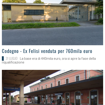
>
Codogno - Ex Felisi venduta per 760mila euro
31 LUGLIO
La base era di 440mila euro, ora si apre la fase della
riqualificazione