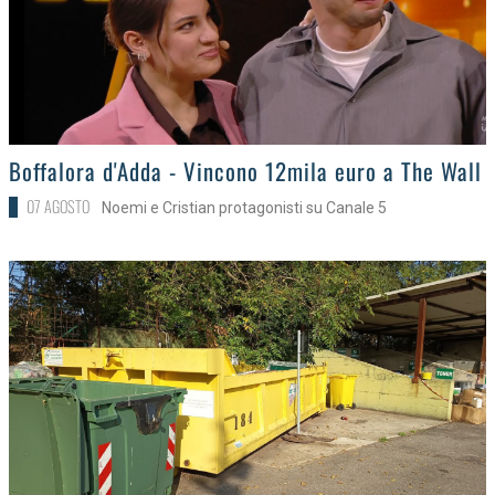
>
Boffalora d'Adda - Vincono 12mila euro a The Wall
07 AGOSTO
Noemi e Cristian protagonisti su Canale 5