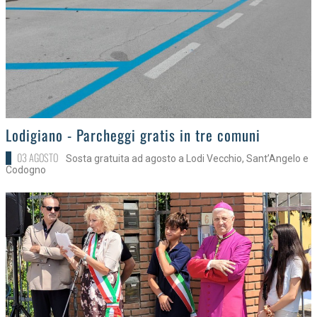
>
Lodigiano - Parcheggi gratis in tre comuni
03 AGOSTO
Sosta gratuita ad agosto a Lodi Vecchio, Sant’Angelo e
Codogno