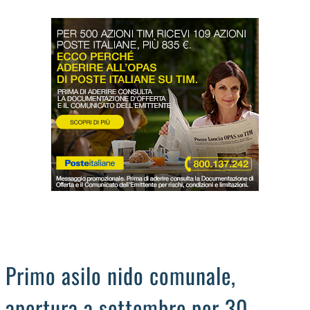
LODIGIANO
DAL TERRITORIO
OROSCOPO
LA PIAZZA
ANIMALI
OCCHIO ALLA TRUFFA
NECROLOGI
Primo asilo nido comunale,
apertura a settembre per 30