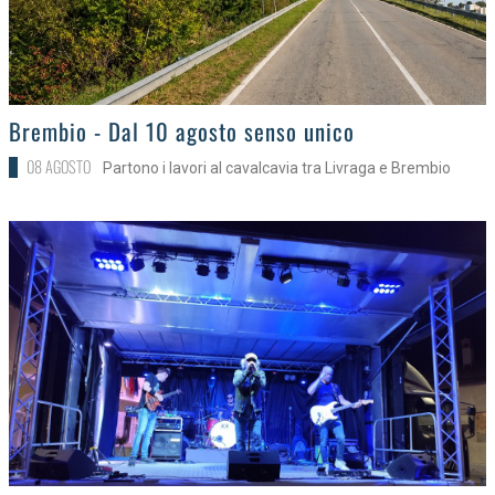
>
Brembio - Dal 10 agosto senso unico
08 AGOSTO
Partono i lavori al cavalcavia tra Livraga e Brembio