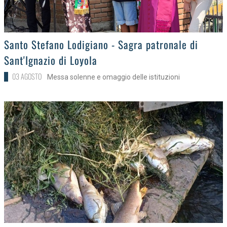
>
Santo Stefano Lodigiano - Sagra patronale di
Sant'Ignazio di Loyola
03 AGOSTO
Messa solenne e omaggio delle istituzioni