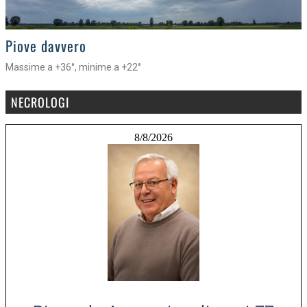
>
Piove davvero
Massime a +36°, minime a +22°
NECROLOGI
8/8/2026