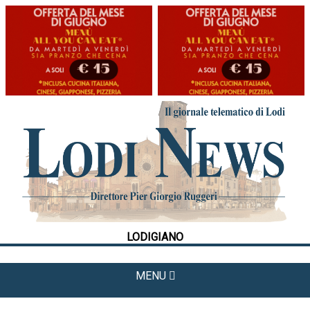
HOME
CRONACA
POLITICA
LA FOTO
METEO
LODIGIANO
CULTURA
SPORT
MENU
APPUNTAMENTI