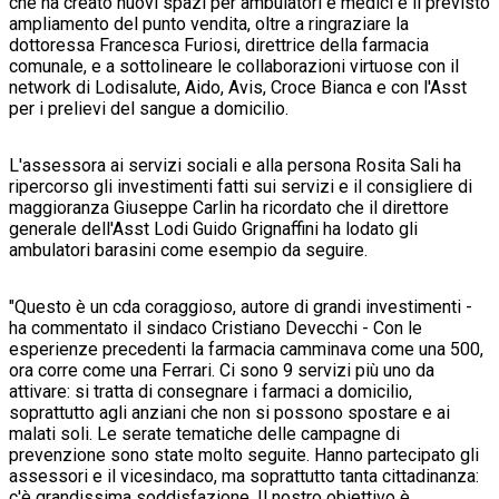
che ha creato nuovi spazi per ambulatori e medici e il previsto
ampliamento del punto vendita, oltre a ringraziare la
dottoressa Francesca Furiosi, direttrice della farmacia
comunale, e a sottolineare le collaborazioni virtuose con il
network di Lodisalute, Aido, Avis, Croce Bianca e con l'Asst
per i prelievi del sangue a domicilio.
L'assessora ai servizi sociali e alla persona Rosita Sali ha
ripercorso gli investimenti fatti sui servizi e il consigliere di
maggioranza Giuseppe Carlin ha ricordato che il direttore
generale dell'Asst Lodi Guido Grignaffini ha lodato gli
ambulatori barasini come esempio da seguire.
"Questo è un cda coraggioso, autore di grandi investimenti -
ha commentato il sindaco Cristiano Devecchi - Con le
esperienze precedenti la farmacia camminava come una 500,
ora corre come una Ferrari. Ci sono 9 servizi più uno da
attivare: si tratta di consegnare i farmaci a domicilio,
soprattutto agli anziani che non si possono spostare e ai
malati soli. Le serate tematiche delle campagne di
prevenzione sono state molto seguite. Hanno partecipato gli
assessori e il vicesindaco, ma soprattutto tanta cittadinanza:
c'è grandissima soddisfazione. Il nostro obiettivo è