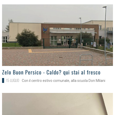
>
Zelo Buon Persico - Caldo? qui stai al fresco
15 LUGLIO
Con il centro estivo comunale, alla scuola Don Milani