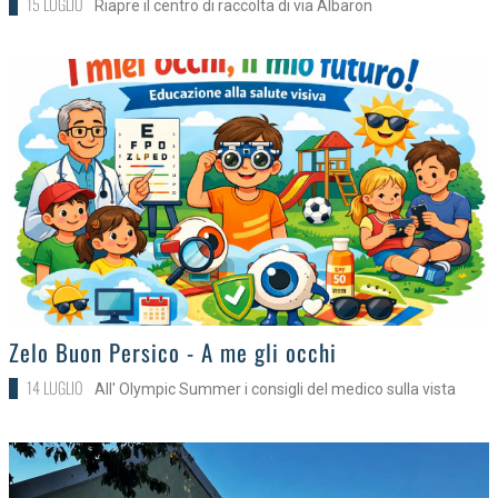
15 LUGLIO
Riapre il centro di raccolta di via Albaron
>
Zelo Buon Persico - A me gli occhi
14 LUGLIO
All' Olympic Summer i consigli del medico sulla vista