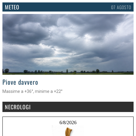
METEO
07 AGOSTO
>
Piove davvero
Massime a +36°, minime a +22°
NECROLOGI
6/8/2026