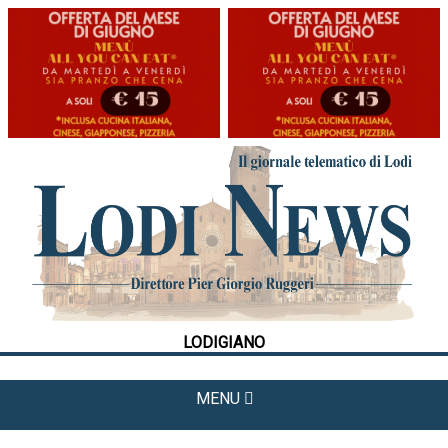
HOME
CRONACA
POLITICA
LA FOTO
METEO
LODIGIANO
CULTURA
SPORT
MENU
APPUNTAMENTI