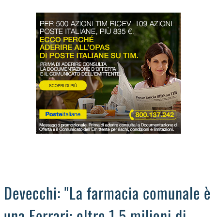
LODIGIANO
DAL TERRITORIO
OROSCOPO
LA PIAZZA
ANIMALI
OCCHIO ALLA TRUFFA
NECROLOGI
Devecchi: "La farmacia comunale è
una Ferrari: oltre 1,5 milioni di