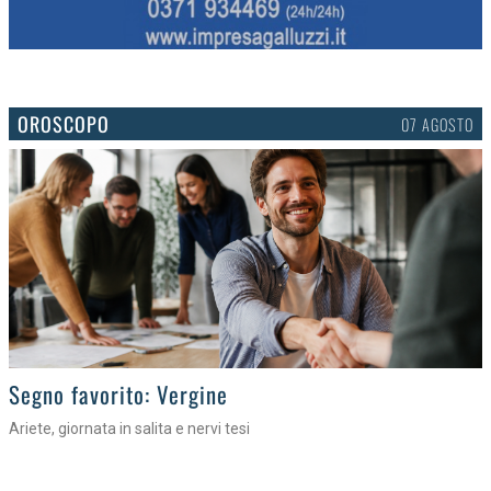
OROSCOPO
07 AGOSTO
>
Segno favorito: Vergine
Ariete, giornata in salita e nervi tesi