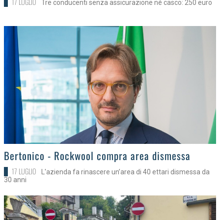
17 LUGLIO
Tre conducenti senza assicurazione né casco: 250 euro
>
Bertonico - Rockwool compra area dismessa
17 LUGLIO
L'azienda fa rinascere un’area di 40 ettari dismessa da
30 anni