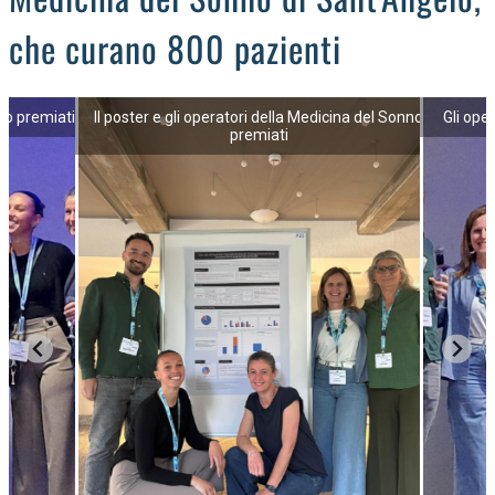
che curano 800 pazienti
no premiati
Il poster e gli operatori della Medicina del Sonno
Gli ope
premiati