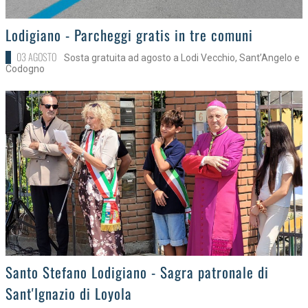
>
Lodigiano - Parcheggi gratis in tre comuni
03 AGOSTO
Sosta gratuita ad agosto a Lodi Vecchio, Sant’Angelo e
Codogno
>
Santo Stefano Lodigiano - Sagra patronale di
Sant'Ignazio di Loyola