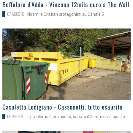
>
Boffalora d'Adda - Vincono 12mila euro a The Wall
07 AGOSTO
Noemi e Cristian protagonisti su Canale 5
>
Casaletto Lodigiano - Cassonetti, tutto esaurito
06 AGOSTO
Il problema è ora risolto, sabato il Centro sarà aperto