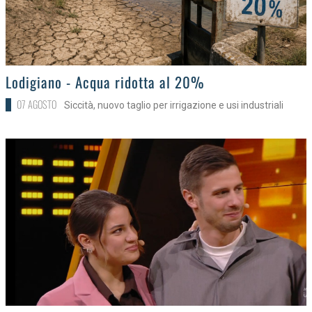
>
Lodigiano - Acqua ridotta al 20%
07 AGOSTO
Siccità, nuovo taglio per irrigazione e usi industriali