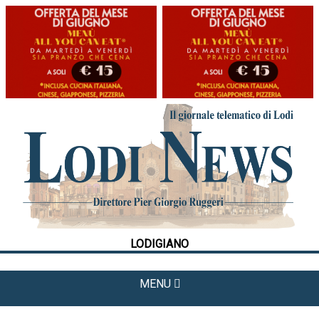
HOME
CRONACA
POLITICA
LA FOTO
METEO
LODIGIANO
CULTURA
SPORT
MENU
APPUNTAMENTI