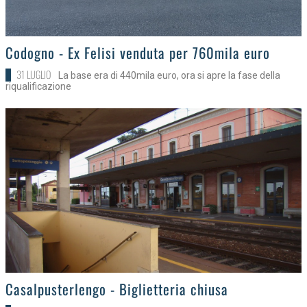
>
Codogno - Ex Felisi venduta per 760mila euro
31 LUGLIO
La base era di 440mila euro, ora si apre la fase della
riqualificazione
>
Casalpusterlengo - Biglietteria chiusa