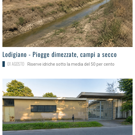
>
Lodigiano - Piogge dimezzate, campi a secco
01 AGOSTO
Riserve idriche sotto la media del 50 per cento