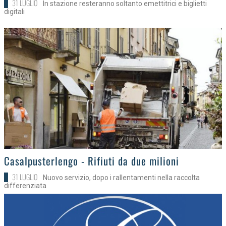
31 LUGLIO
In stazione resteranno soltanto emettitrici e biglietti
digitali
>
Casalpusterlengo - Rifiuti da due milioni
31 LUGLIO
Nuovo servizio, dopo i rallentamenti nella raccolta
differenziata