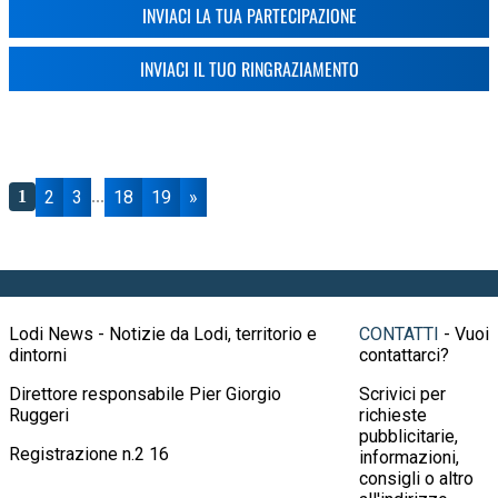
INVIACI LA TUA PARTECIPAZIONE
INVIACI IL TUO RINGRAZIAMENTO
2
3
18
19
»
1
...
Lodi News - Notizie da Lodi, territorio e
CONTATTI
- Vuoi
dintorni
contattarci?
Direttore responsabile Pier Giorgio
Scrivici per
Ruggeri
richieste
pubblicitarie,
Registrazione n.2 16
informazioni,
consigli o altro