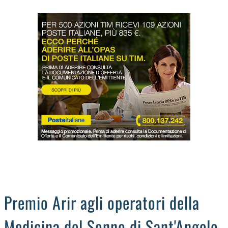
LODIGIANO
DAL TERRITORIO
OROSCOPO
LA PIAZZA
ANIMALI
OCCHIO ALLA TRUFFA
NECROLOGI
Premio Arir agli operatori della
Medicina del Sonno di Sant'Angelo,