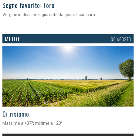
>
Segno favorito: Toro
Vergine in flessione, giornata da gestire con cura
METEO
08 AGOSTO
>
Ci risiamo
Massime a +37°; minime a +23°