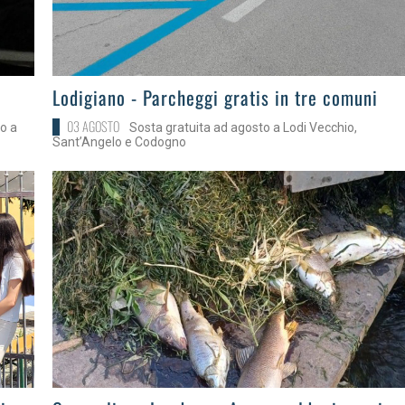
>
Lodigiano - Parcheggi gratis in tre comuni
03 AGOSTO
no a
Sosta gratuita ad agosto a Lodi Vecchio,
Sant’Angelo e Codogno
>