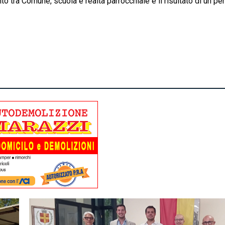
o tra Comune, scuola e realtà parrocchiale è il risultato di un pe