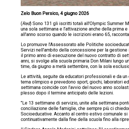
Zelo Buon Persico, 4 giugno 2026
(
Red
) Sono 131 gli iscritti totali all'Olympic Summer
una sola settimana e l’attivazione anche della prima e 
all'anno scorso quando le iscrizioni erano 65, raccont
Lo promuove l’Assessorato alle Politiche socioeducat
Servizi nell’ambito della concessione per la gestione 
il primo anno di esecuzione del nuovo contratto di sette
anni, si svolge alla scuola primaria Don Milani lungo u
time, da giugno a metà settembre, con la sola esclusio
Le attività, seguite da educatori professionali e da u
tema olimpico e prevedono sport, giochi, laboratori ed
settimana coincide con l’avvio del nuovo anno scolasti
plesso dopo il termine anticipato delle lezioni.
"Le 13 settimane di servizio, unite alla settimana pont
conciliazione delle famiglie, che sempre più ci chiedon
Socioeducative. Accanto al centro estivo comunale si sv
continuativamente dalla fine della scuola fino alla ripre