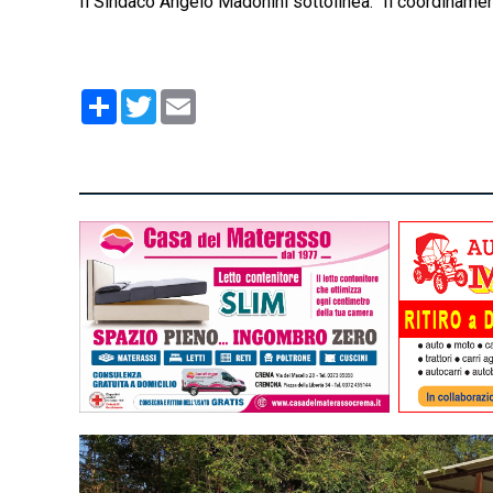
Il Sindaco Angelo Madonini sottolinea: "Il coordinament
Condividi
Twitter
Email