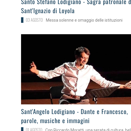
Santo Stefano Lodigiano - Sagra patronale d
Sant'Ignazio di Loyola
03 AGOSTO
Messa solenne e omaggio delle istituzioni
>
Sant'Angelo Lodigiano - Dante e Francesco,
parole, musiche e immagini
01 AGOSTO
Con Riccardo Moratti, una serata di cultura, be