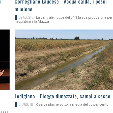
i
Cornegliano Laudese - Acqua calda, i pesci
muoiono
02 AGOSTO
La centrale riduce del 64% la sua produzione per
riequilibrare la Muzza
>
Lodigiano - Piogge dimezzate, campi a secco
01 AGOSTO
Riserve idriche sotto la media del 50 per cento
llezza