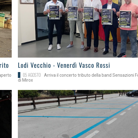
>
rito
Lodi Vecchio - Venerdì Vasco Rossi
05 AGOSTO
 aperto
Arriva il concerto tributo della band Sensazioni F
di Mirox