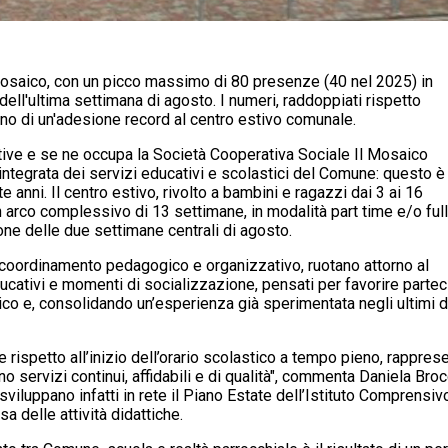
 Mosaico, con un picco massimo di 80 presenze (40 nel 2025) in
dell'ultima settimana di agosto. I numeri, raddoppiati rispetto
ano di un'adesione record al centro estivo comunale.
ive e se ne occupa la Società Cooperativa Sociale Il Mosaico
integrata dei servizi educativi e scolastici del Comune: questo è
 anni. Il centro estivo, rivolto a bambini e ragazzi dai 3 ai 16
n arco complessivo di 13 settimane, in modalità part time e/o full
ne delle due settimane centrali di agosto.
n coordinamento pedagogico e organizzativo, ruotano attorno al
ucativi e momenti di socializzazione, pensati per favorire partec
co e, consolidando un’esperienza già sperimentata negli ultimi d
e rispetto all’inizio dell’orario scolastico a tempo pieno, rappre
o servizi continui, affidabili e di qualità", commenta Daniela Bro
iluppano infatti in rete il Piano Estate dell’Istituto Comprensivo 
sa delle attività didattiche.