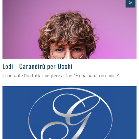
>
Lodi - Carandirù per Occhi
Il cantante l'ha fatta scegliere ai fan: "È una parola in codice"