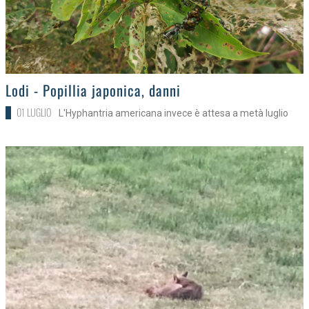
>
Lodi - Popillia japonica, danni
01 LUGLIO
L'Hyphantria americana invece è attesa a metà luglio