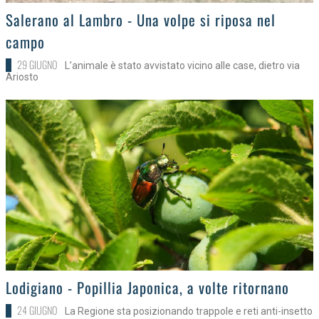
>
Salerano al Lambro - Una volpe si riposa nel
campo
29 GIUGNO
L’animale è stato avvistato vicino alle case, dietro via
Ariosto
>
Lodigiano - Popillia Japonica, a volte ritornano
24 GIUGNO
La Regione sta posizionando trappole e reti anti-insetto