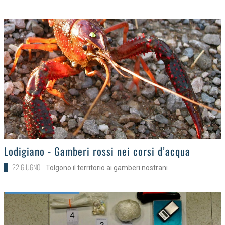
>
Lodigiano - Gamberi rossi nei corsi d’acqua
22 GIUGNO
Tolgono il territorio ai gamberi nostrani