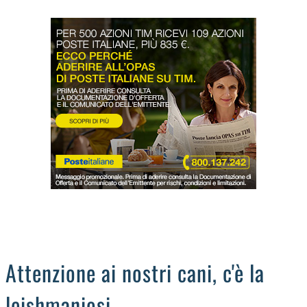
LODIGIANO
DAL TERRITORIO
OROSCOPO
LA PIAZZA
ANIMALI
OCCHIO ALLA TRUFFA
NECROLOGI
Attenzione ai nostri cani, c'è la
leishmaniosi