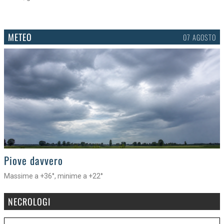
METEO
07 AGOSTO
>
Piove davvero
Massime a +36°, minime a +22°
NECROLOGI