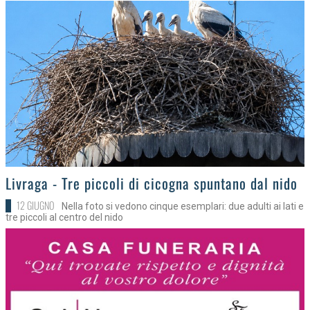
>
Livraga - Tre piccoli di cicogna spuntano dal nido
12 GIUGNO
Nella foto si vedono cinque esemplari: due adulti ai lati e
tre piccoli al centro del nido