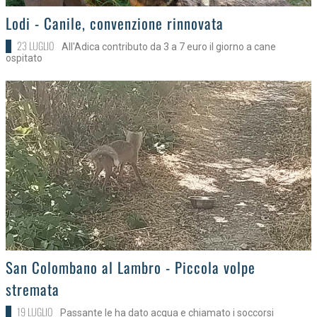
>
Lodi - Canile, convenzione rinnovata
23 LUGLIO
All'Adica contributo da 3 a 7 euro il giorno a cane
ospitato
>
San Colombano al Lambro - Piccola volpe
stremata
19 LUGLIO
Passante le ha dato acqua e chiamato i soccorsi