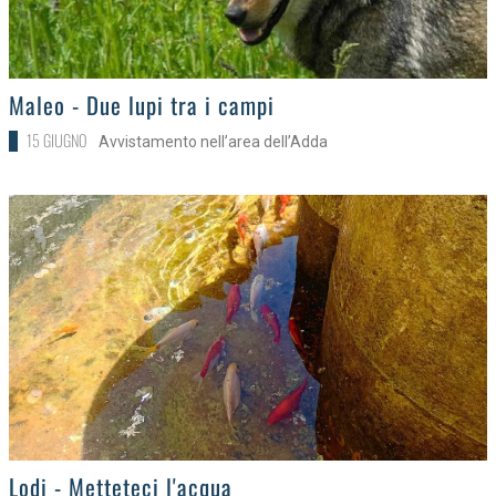
>
Maleo - Due lupi tra i campi
15 GIUGNO
Avvistamento nell’area dell’Adda
>
Lodi - Metteteci l'acqua