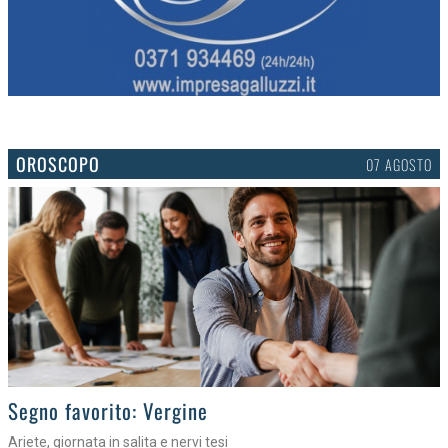
OROSCOPO
07 AGOSTO
>
Segno favorito: Vergine
Ariete, giornata in salita e nervi tesi