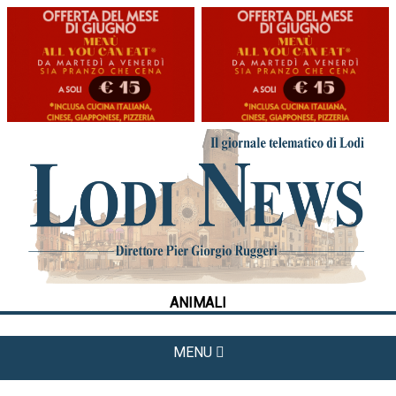
HOME
CRONACA
POLITICA
LA FOTO
METEO
ANIMALI
CULTURA
SPORT
MENU
APPUNTAMENTI