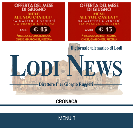
HOME
CRONACA
POLITICA
LA FOTO
METEO
CRONACA
CULTURA
SPORT
MENU
APPUNTAMENTI