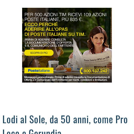
LODIGIANO
DAL TERRITORIO
OROSCOPO
LA PIAZZA
ANIMALI
OCCHIO ALLA TRUFFA
NECROLOGI
Lodi al Sole, da 50 anni, come Pro
Loco e Gerundia