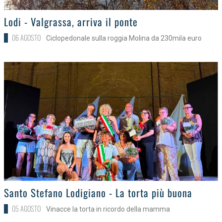
>
Lodi - Valgrassa, arriva il ponte
06 AGOSTO
Ciclopedonale sulla roggia Molina da 230mila euro
>
Santo Stefano Lodigiano - La torta più buona
05 AGOSTO
Vinacce la torta in ricordo della mamma