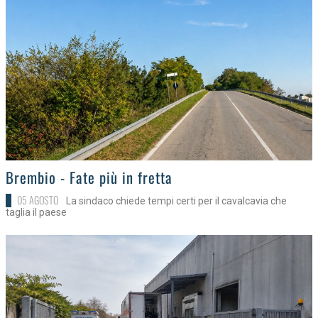
>
Brembio - Fate più in fretta
05 AGOSTO
La sindaco chiede tempi certi per il cavalcavia che
taglia il paese