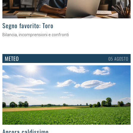
>
Segno favorito: Toro
Bilancia, incomprensioni e confronti
METEO
05 AGOSTO
>
Ancora caldissimo