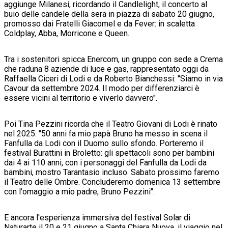
aggiunge Milanesi, ricordando il Candlelight, il concerto al
buio delle candele della sera in piazza di sabato 20 giugno,
promosso dai Fratelli Giacomel e da Fever: in scaletta
Coldplay, Abba, Morricone e Queen.
Tra i sostenitori spicca Enercom, un gruppo con sede a Crema
che raduna 8 aziende di luce e gas, rappresentato oggi da
Raffaella Ciceri di Lodi e da Roberto Bianchessi: "Siamo in via
Cavour da settembre 2024. Il modo per differenziarci è
essere vicini al territorio e viverlo davvero".
Poi Tina Pezzini ricorda che il Teatro Giovani di Lodi è rinato
nel 2025: "50 anni fa mio papà Bruno ha messo in scena il
Fanfulla da Lodi con il Duomo sullo sfondo. Porteremo il
festival Burattini in Broletto: gli spettacoli sono per bambini
dai 4 ai 110 anni, con i personaggi del Fanfulla da Lodi da
bambini, mostro Tarantasio incluso. Sabato prossimo faremo
il Teatro delle Ombre. Concluderemo domenica 13 settembre
con l'omaggio a mio padre, Bruno Pezzini".
E ancora l'esperienza immersiva del festival Solar di
Naturarte il 20 e 21 giugno a Santa Chiara Nuova, il viaggio nel