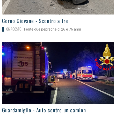
>
Corno Giovane - Scontro a tre
06 AGOSTO
Ferite due peprsone di 26 e 76 anni
>
Guardamiglio - Auto contro un camion