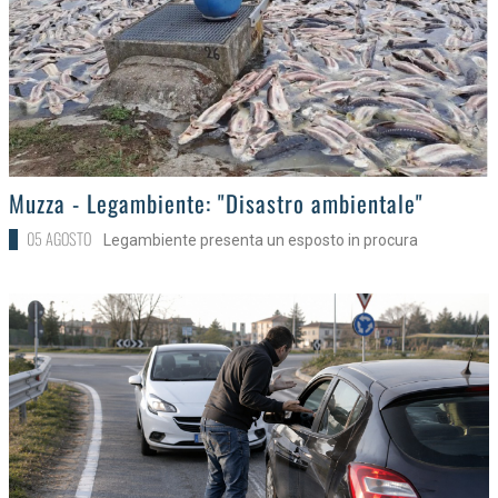
>
Muzza - Legambiente: "Disastro ambientale"
05 AGOSTO
Legambiente presenta un esposto in procura