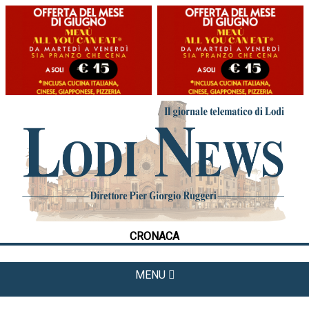
HOME
CRONACA
POLITICA
LA FOTO
METEO
CRONACA
CULTURA
SPORT
MENU
APPUNTAMENTI