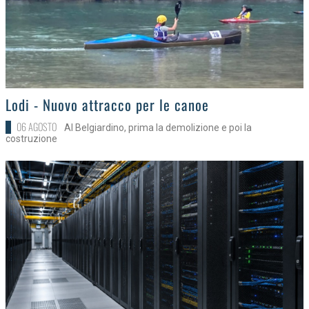
>
Lodi - Nuovo attracco per le canoe
06 AGOSTO
Al Belgiardino, prima la demolizione e poi la
costruzione