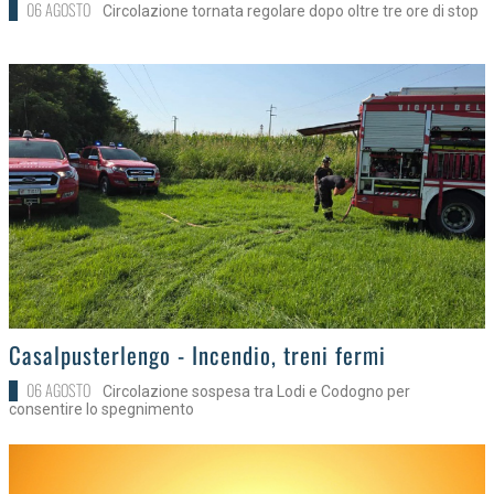
06 AGOSTO
Circolazione tornata regolare dopo oltre tre ore di stop
>
Casalpusterlengo - Incendio, treni fermi
06 AGOSTO
Circolazione sospesa tra Lodi e Codogno per
consentire lo spegnimento