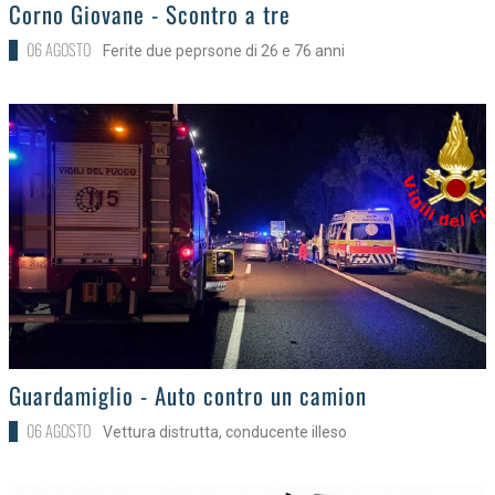
>
Corno Giovane - Scontro a tre
06 AGOSTO
Ferite due peprsone di 26 e 76 anni
>
Guardamiglio - Auto contro un camion
06 AGOSTO
Vettura distrutta, conducente illeso