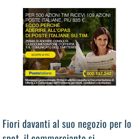
LODIGIANO
DAL TERRITORIO
OROSCOPO
LA PIAZZA
ANIMALI
OCCHIO ALLA TRUFFA
NECROLOGI
Fiori davanti al suo negozio per lo
spot, il commerciante si