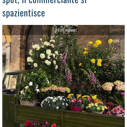
spazientisce
I fiori sul set