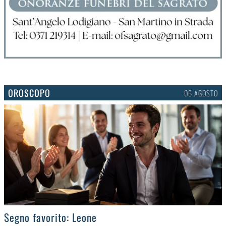
OROSCOPO
06 AGOSTO
>
Segno favorito: Leone