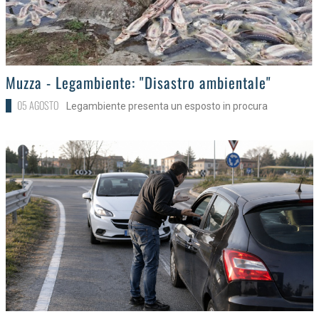
>
Muzza - Legambiente: "Disastro ambientale"
05 AGOSTO
Legambiente presenta un esposto in procura