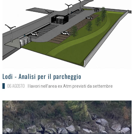
>
Lodi - Analisi per il parcheggio
06 AGOSTO
I lavori nell'area ex Atm previsti da settembre