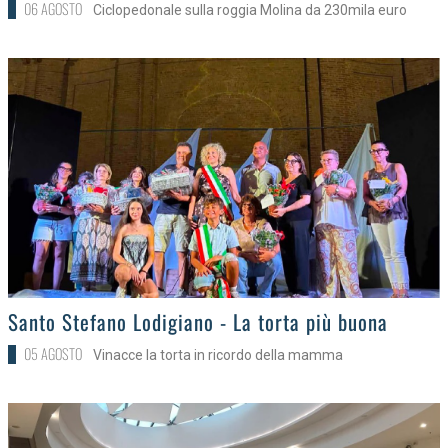
06 AGOSTO
Ciclopedonale sulla roggia Molina da 230mila euro
>
Santo Stefano Lodigiano - La torta più buona
05 AGOSTO
Vinacce la torta in ricordo della mamma