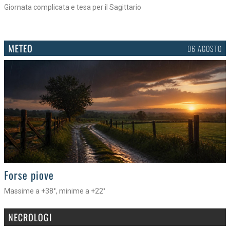
Giornata complicata e tesa per il Sagittario
METEO
06 AGOSTO
>
Forse piove
Massime a +38°, minime a +22°
NECROLOGI