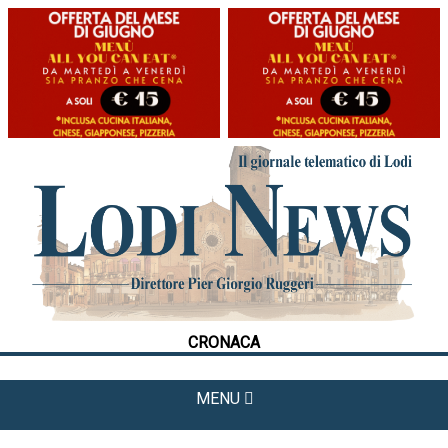
HOME
CRONACA
POLITICA
LA FOTO
METEO
CRONACA
CULTURA
SPORT
MENU
APPUNTAMENTI