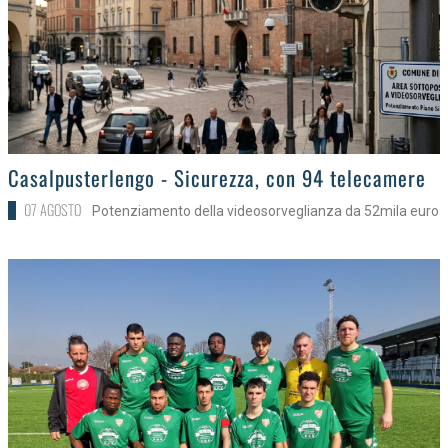
>
Casalpusterlengo - Sicurezza, con 94 telecamere
07 AGOSTO
Potenziamento della videosorveglianza da 52mila euro