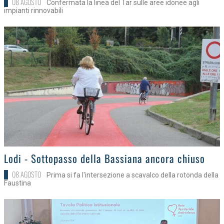
08 AGOSTO
Confermata la linea del Tar sulle aree idonee agli
impianti rinnovabili
>
Lodi - Sottopasso della Bassiana ancora chiuso
08 AGOSTO
Prima si fa l'intersezione a scavalco della rotonda della
Faustina