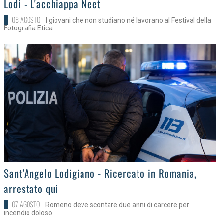
Lodi - L'acchiappa Neet
08 AGOSTO
I giovani che non studiano né lavorano al Festival della
Fotografia Etica
>
Sant'Angelo Lodigiano - Ricercato in Romania,
arrestato qui
07 AGOSTO
Romeno deve scontare due anni di carcere per
incendio doloso