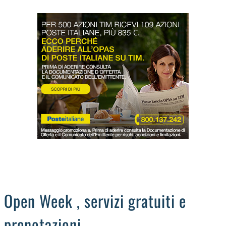
LODIGIANO
DAL TERRITORIO
OROSCOPO
LA PIAZZA
ANIMALI
OCCHIO ALLA TRUFFA
NECROLOGI
Open Week , servizi gratuiti e
prenotazioni