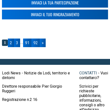
INVIACI LA TUA PARTECIPAZIONE
INVIACI IL TUO RINGRAZIAMENTO
2
3
91
92
»
1
...
Lodi News - Notizie da Lodi, territorio e
CONTATTI
- Vuoi
dintorni
contattarci?
Direttore responsabile Pier Giorgio
Scrivici per
Ruggeri
richieste
pubblicitarie,
Registrazione n.2 16
informazioni,
consigli o altro
all'indirizzo