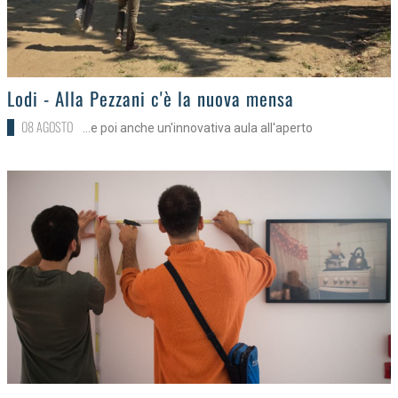
>
Lodi - Alla Pezzani c'è la nuova mensa
08 AGOSTO
...e poi anche un'innovativa aula all'aperto
>