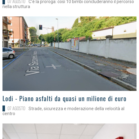
07 AGOSTO
C'è la proroga: così 10 bimbi concluderanno il percorso
nella struttura
>
Lodi - Piano asfalti da quasi un milione di euro
07 AGOSTO
Strade, sicurezza e moderazione della velocità al
centro