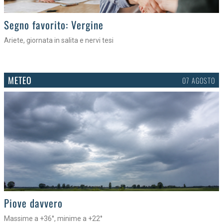
>
Segno favorito: Vergine
Ariete, giornata in salita e nervi tesi
METEO
07 AGOSTO
>
Piove davvero
Massime a +36°, minime a +22°