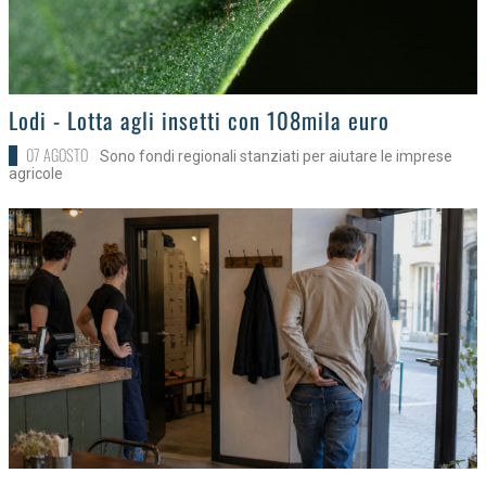
>
Lodi - Lotta agli insetti con 108mila euro
07 AGOSTO
Sono fondi regionali stanziati per aiutare le imprese
agricole
>