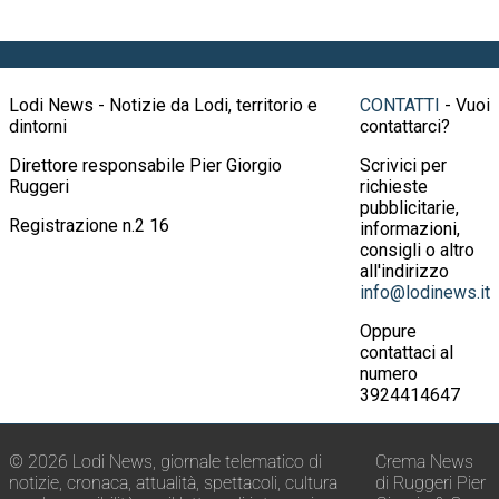
Lodi News - Notizie da Lodi, territorio e
CONTATTI
- Vuoi
dintorni
contattarci?
Direttore responsabile Pier Giorgio
Scrivici per
Ruggeri
richieste
pubblicitarie,
Registrazione n.2 16
informazioni,
consigli o altro
all'indirizzo
info@lodinews.it
Oppure
contattaci al
numero
3924414647
© 2026 Lodi News, giornale telematico di
Crema News
notizie, cronaca, attualità, spettacoli, cultura
di Ruggeri Pier