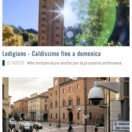
>
Lodigiano - Caldissimo fino a domenica
07 AGOSTO
Alte temperature anche per la prossima settimana