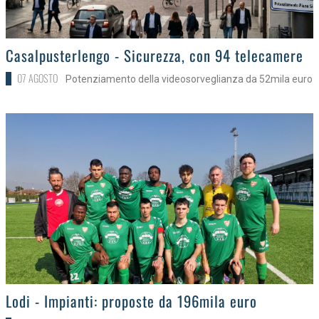
>
Casalpusterlengo - Sicurezza, con 94 telecamere
07 AGOSTO
Potenziamento della videosorveglianza da 52mila euro
>
Lodi - Impianti: proposte da 196mila euro