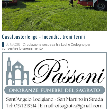
>
Casalpusterlengo - Incendio, treni fermi
06 AGOSTO
Circolazione sospesa tra Lodi e Codogno per
consentire lo spegnimento