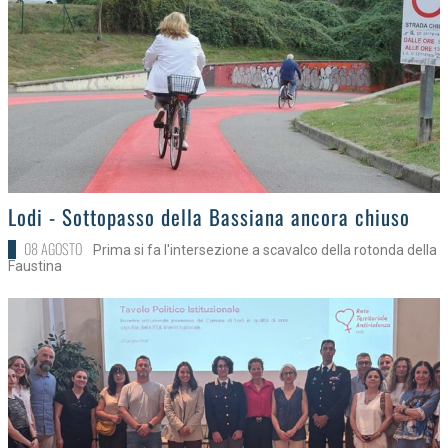
>
Lodi - Sottopasso della Bassiana ancora chiuso
08 AGOSTO
Prima si fa l'intersezione a scavalco della rotonda della
Faustina