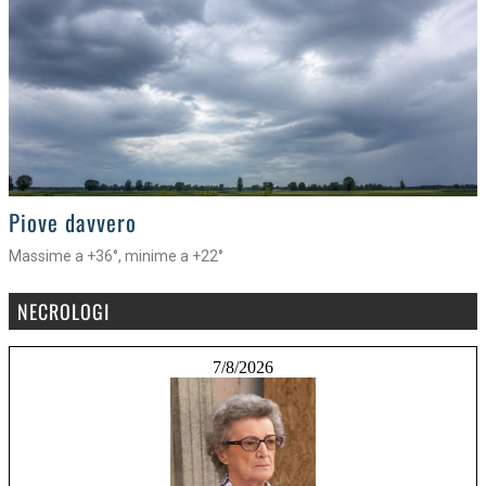
>
Piove davvero
Massime a +36°, minime a +22°
NECROLOGI
7/8/2026