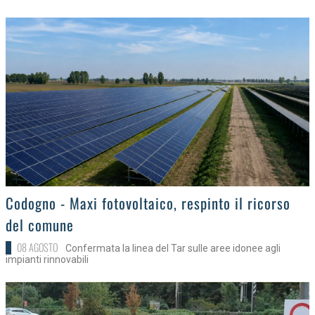
>
Codogno - Maxi fotovoltaico, respinto il ricorso
del comune
08 AGOSTO
Confermata la linea del Tar sulle aree idonee agli
impianti rinnovabili