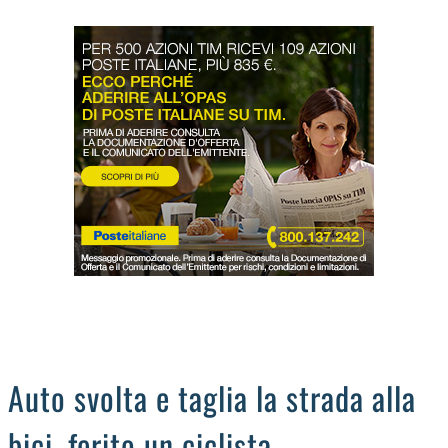
LODIGIANO
DAL TERRITORIO
OROSCOPO
LA PIAZZA
ANIMALI
OCCHIO ALLA TRUFFA
NECROLOGI
Auto svolta e taglia la strada alla
bici, ferito un ciclista