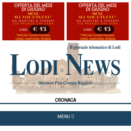
HOME
CRONACA
POLITICA
LA FOTO
METEO
CRONACA
CULTURA
SPORT
MENU
APPUNTAMENTI