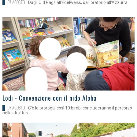
07 AGOSTO
Dagli Old Rags all'Edelweiss, dall'oratorio all'Azzurra
>
Lodi - Convenzione con il nido Aloha
07 AGOSTO
C'è la proroga: così 10 bimbi concluderanno il percorso
nella struttura