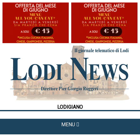
HOME
CRONACA
POLITICA
LA FOTO
METEO
LODIGIANO
CULTURA
SPORT
MENU
APPUNTAMENTI