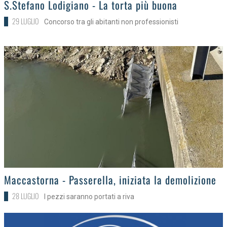
S.Stefano Lodigiano - La torta più buona
29 LUGLIO
Concorso tra gli abitanti non professionisti
>
Maccastorna - Passerella, iniziata la demolizione
28 LUGLIO
I pezzi saranno portati a riva