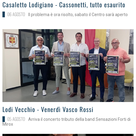
>
Casaletto Lodigiano - Cassonetti, tutto esaurito
06 AGOSTO
Il problema è ora risolto, sabato il Centro sarà aperto
>
Lodi Vecchio - Venerdì Vasco Rossi
05 AGOSTO
Arriva il concerto tributo della band Sensazioni Forti di
Mirox