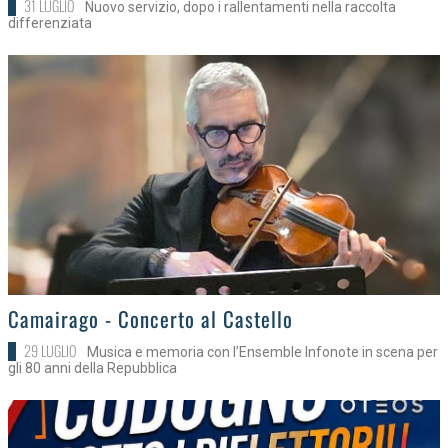
31 LUGLIO
Nuovo servizio, dopo i rallentamenti nella raccolta
differenziata
>
Camairago - Concerto al Castello
29 LUGLIO
Musica e memoria con l’Ensemble Infonote in scena per
gli 80 anni della Repubblica