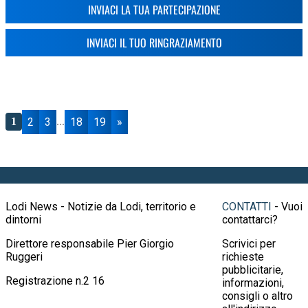
INVIACI LA TUA PARTECIPAZIONE
INVIACI IL TUO RINGRAZIAMENTO
2
3
18
19
»
1
...
Lodi News - Notizie da Lodi, territorio e
CONTATTI
- Vuoi
dintorni
contattarci?
Direttore responsabile Pier Giorgio
Scrivici per
Ruggeri
richieste
pubblicitarie,
Registrazione n.2 16
informazioni,
consigli o altro