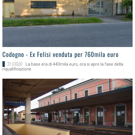
>
Codogno - Ex Felisi venduta per 760mila euro
31 LUGLIO
La base era di 440mila euro, ora si apre la fase della
riqualificazione