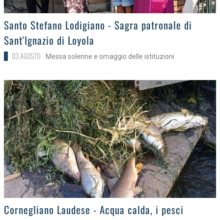
>
Santo Stefano Lodigiano - Sagra patronale di
Sant'Ignazio di Loyola
03 AGOSTO
Messa solenne e omaggio delle istituzioni
>
Cornegliano Laudese - Acqua calda, i pesci