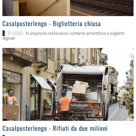
>
Casalpusterlengo - Biglietteria chiusa
31 LUGLIO
In stazione resteranno soltanto emettitrici e biglietti
digitali
>
Casalpusterlengo - Rifiuti da due milioni