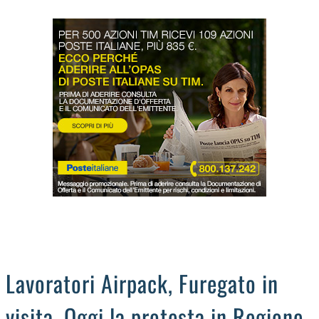
LODIGIANO
DAL TERRITORIO
OROSCOPO
LA PIAZZA
ANIMALI
OCCHIO ALLA TRUFFA
NECROLOGI
Lavoratori Airpack, Furegato in
visita. Oggi la protesta in Regione