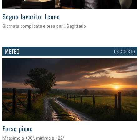
>
Segno favorito: Leone
Giornata complicata e tesa per il Sagittario
METEO
06 AGOSTO
>
Forse piove
Massime a +38°, minime a +22°