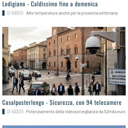
>
Lodigiano - Caldissimo fino a domenica
07 AGOSTO
Alte temperature anche per la prossima settimana
>
Casalpusterlengo - Sicurezza, con 94 telecamere
07 AGOSTO
Potenziamento della videosorveglianza da 52mila euro