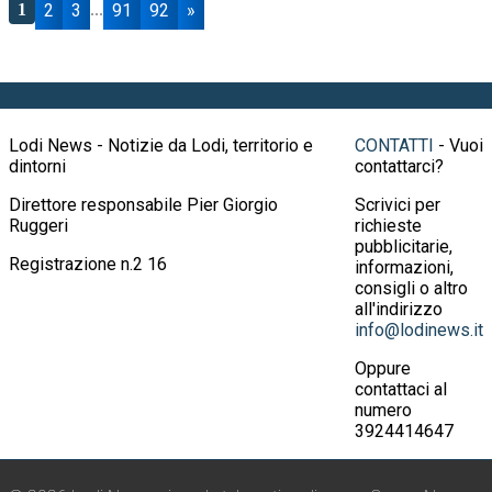
2
3
91
92
»
1
...
Lodi News - Notizie da Lodi, territorio e
CONTATTI
- Vuoi
dintorni
contattarci?
Direttore responsabile Pier Giorgio
Scrivici per
Ruggeri
richieste
pubblicitarie,
Registrazione n.2 16
informazioni,
consigli o altro
all'indirizzo
info@lodinews.it
Oppure
contattaci al
numero
3924414647