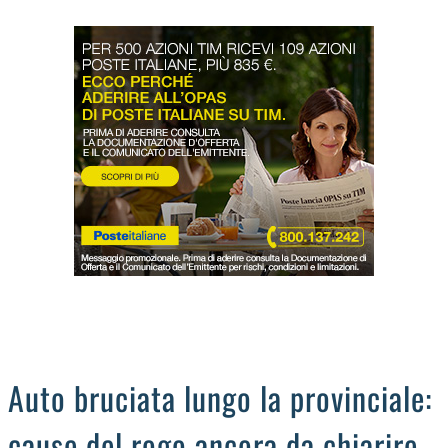
LODIGIANO
DAL TERRITORIO
OROSCOPO
LA PIAZZA
ANIMALI
OCCHIO ALLA TRUFFA
NECROLOGI
Auto bruciata lungo la provinciale:
cause del rogo ancora da chiarire