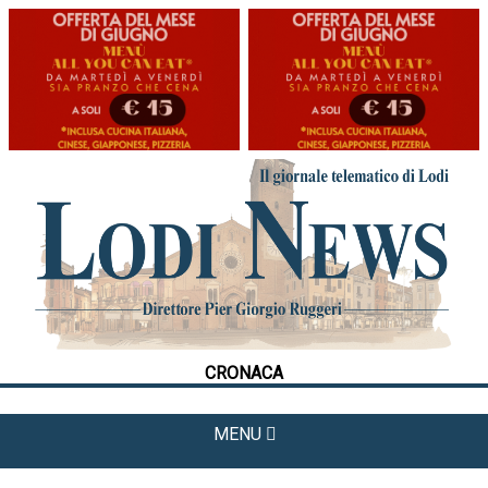
HOME
CRONACA
POLITICA
LA FOTO
METEO
CRONACA
CULTURA
SPORT
MENU
APPUNTAMENTI