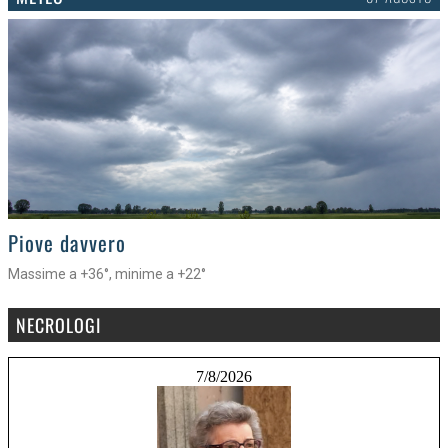
>
Piove davvero
Massime a +36°, minime a +22°
NECROLOGI
7/8/2026