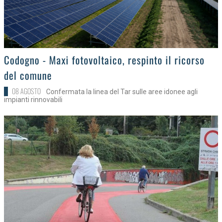
>
Codogno - Maxi fotovoltaico, respinto il ricorso
del comune
08 AGOSTO
Confermata la linea del Tar sulle aree idonee agli
impianti rinnovabili