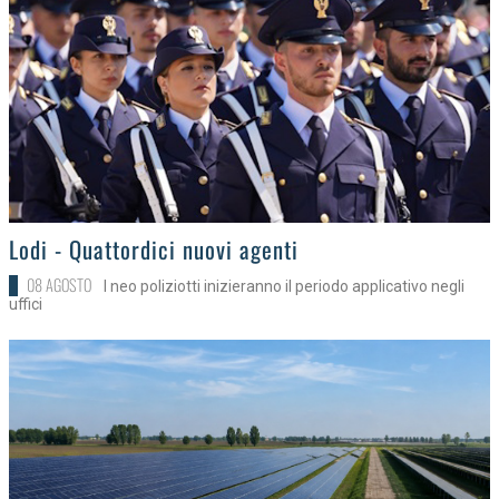
>
Lodi - Quattordici nuovi agenti
08 AGOSTO
I neo poliziotti inizieranno il periodo applicativo negli
uffici