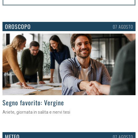
OROSCOPO
07 AGOSTO
>
Segno favorito: Vergine
Ariete, giornata in salita e nervi tesi
METEO
07 AGOSTO