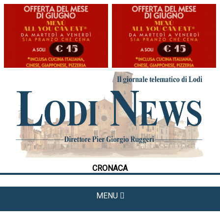
HOME
CRONACA
POLITICA
LA FOTO
METEO
CRONACA
CULTURA
SPORT
MENU
APPUNTAMENTI