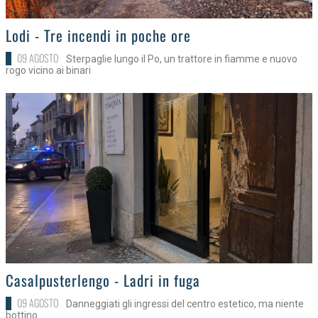
>
Lodi - Tre incendi in poche ore
09 AGOSTO
Sterpaglie lungo il Po, un trattore in fiamme e nuovo
rogo vicino ai binari
>
Casalpusterlengo - Ladri in fuga
09 AGOSTO
Danneggiati gli ingressi del centro estetico, ma niente
bottino