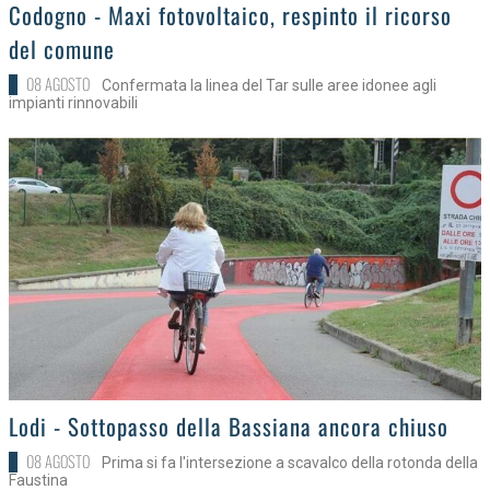
>
Codogno - Maxi fotovoltaico, respinto il ricorso
del comune
08 AGOSTO
Confermata la linea del Tar sulle aree idonee agli
impianti rinnovabili
>
Lodi - Sottopasso della Bassiana ancora chiuso
08 AGOSTO
Prima si fa l'intersezione a scavalco della rotonda della
Faustina