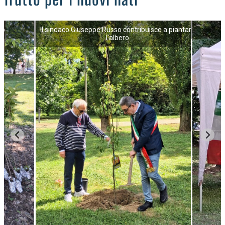
bo
Il sindaco Giuseppe Russo contribuisce a piantare
l'albero