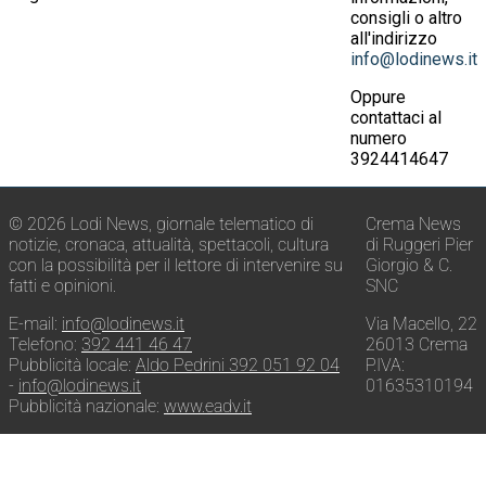
consigli o altro
all'indirizzo
info@lodinews.it
Oppure
contattaci al
numero
3924414647
© 2026 Lodi News, giornale telematico di
Crema News
notizie, cronaca, attualità, spettacoli, cultura
di Ruggeri Pier
con la possibilità per il lettore di intervenire su
Giorgio & C.
fatti e opinioni.
SNC
E-mail:
info@lodinews.it
Via Macello, 22
Telefono:
392 441 46 47
26013 Crema
Pubblicità locale:
Aldo Pedrini 392 051 92 04
P.IVA:
-
info@lodinews.it
01635310194
Pubblicità nazionale:
www.eadv.it