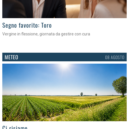
>
Segno favorito: Toro
Vergine in flessione, giornata da gestire con cura
METEO
08 AGOSTO
>
Ci risiamo