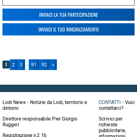
INVIACI LA TUA PARTECIPAZIONE
INVIACI IL TUO RINGRAZIAMENTO
2
3
91
92
»
1
...
Lodi News - Notizie da Lodi, territorio e
CONTATTI
- Vuoi
dintorni
contattarci?
Direttore responsabile Pier Giorgio
Scrivici per
Ruggeri
richieste
pubblicitarie,
Registrazione n.2 16
informazioni,