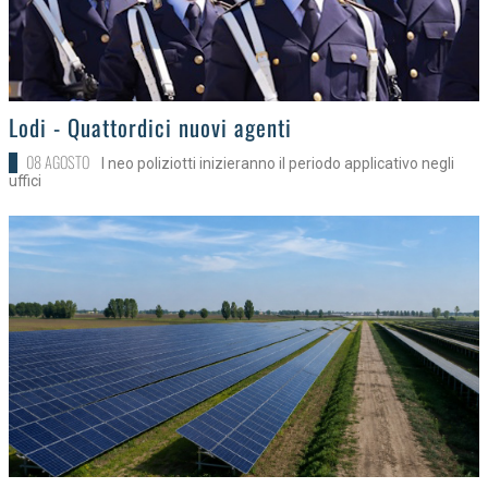
>
Lodi - Quattordici nuovi agenti
08 AGOSTO
I neo poliziotti inizieranno il periodo applicativo negli
uffici