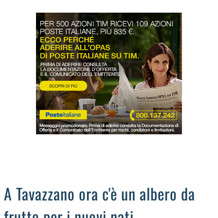
LODIGIANO
DAL TERRITORIO
OROSCOPO
LA PIAZZA
ANIMALI
OCCHIO ALLA TRUFFA
NECROLOGI
A Tavazzano ora c'è un albero da
frutto per i nuovi nati