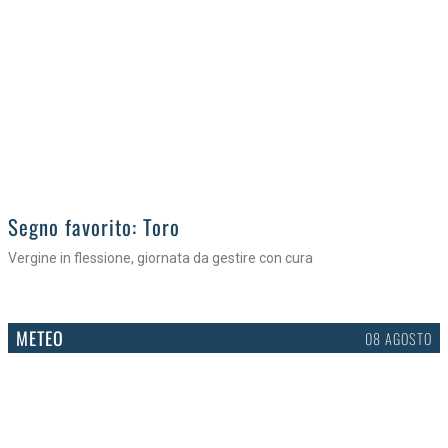
>
Segno favorito: Toro
Vergine in flessione, giornata da gestire con cura
METEO
08 AGOSTO