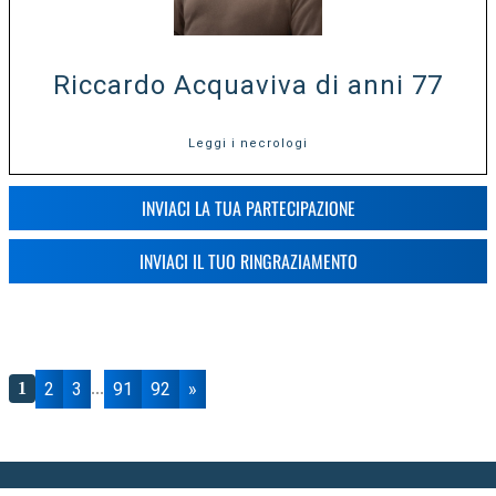
Riccardo Acquaviva di anni 77
Leggi i necrologi
INVIACI LA TUA PARTECIPAZIONE
INVIACI IL TUO RINGRAZIAMENTO
2
3
91
92
»
1
...