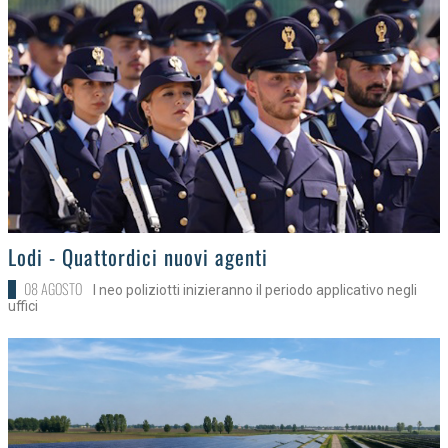
>
Lodi - Quattordici nuovi agenti
08 AGOSTO
I neo poliziotti inizieranno il periodo applicativo negli
uffici