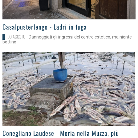
>
Casalpusterlengo - Ladri in fuga
09 AGOSTO
Danneggiati gli ingressi del centro estetico, ma niente
bottino
>
Conegliano Laudese - Moria nella Muzza, più