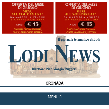
HOME
CRONACA
POLITICA
LA FOTO
METEO
CRONACA
CULTURA
SPORT
MENU
APPUNTAMENTI