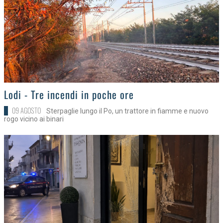
>
Lodi - Tre incendi in poche ore
09 AGOSTO
Sterpaglie lungo il Po, un trattore in fiamme e nuovo
rogo vicino ai binari