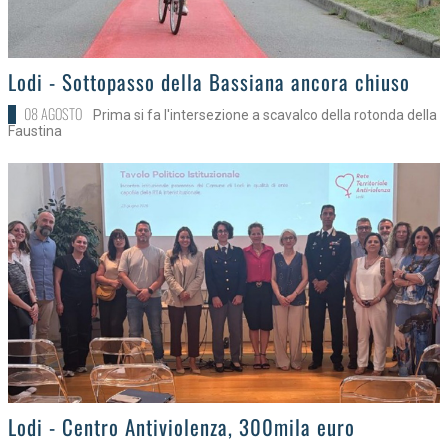
>
Lodi - Sottopasso della Bassiana ancora chiuso
08 AGOSTO
Prima si fa l'intersezione a scavalco della rotonda della
Faustina
>
Lodi - Centro Antiviolenza, 300mila euro