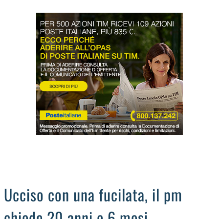
LODIGIANO
DAL TERRITORIO
OROSCOPO
LA PIAZZA
ANIMALI
OCCHIO ALLA TRUFFA
NECROLOGI
Ucciso con una fucilata, il pm
chiede 20 anni e 6 mesi