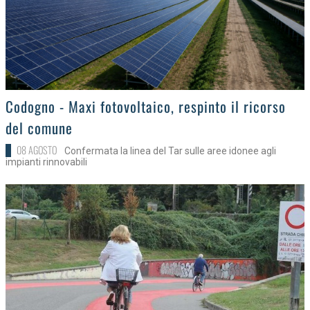
>
Codogno - Maxi fotovoltaico, respinto il ricorso
del comune
08 AGOSTO
Confermata la linea del Tar sulle aree idonee agli
impianti rinnovabili