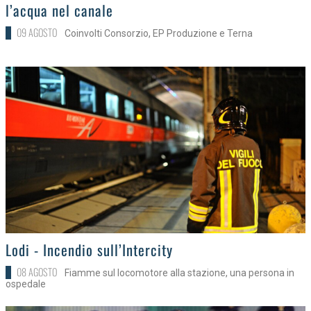
l’acqua nel canale
09 AGOSTO
Coinvolti Consorzio, EP Produzione e Terna
>
Lodi - Incendio sull’Intercity
08 AGOSTO
Fiamme sul locomotore alla stazione, una persona in
ospedale