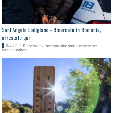
>
Sant'Angelo Lodigiano - Ricercato in Romania,
arrestato qui
07 AGOSTO
Romeno deve scontare due anni di carcere per
incendio doloso