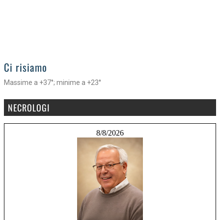
>
Ci risiamo
Massime a +37°; minime a +23°
NECROLOGI
8/8/2026