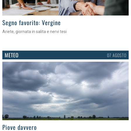
>
Segno favorito: Vergine
Ariete, giornata in salita e nervi tesi
METEO
07 AGOSTO
>
Piove davvero