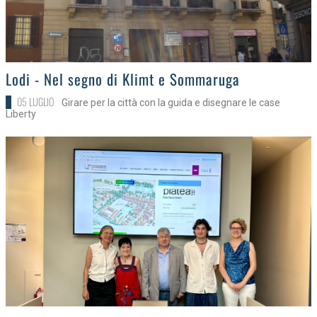
>
Lodi - Nel segno di Klimt e Sommaruga
05 LUGLIO
Girare per la città con la guida e disegnare le case
Liberty
>