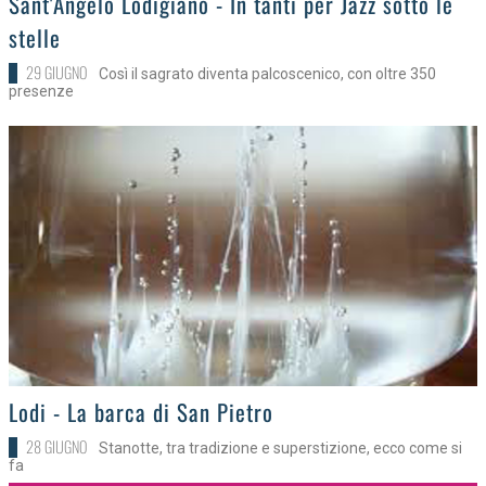
Sant'Angelo Lodigiano - In tanti per Jazz sotto le
stelle
29 GIUGNO
Così il sagrato diventa palcoscenico, con oltre 350
presenze
>
Lodi - La barca di San Pietro
28 GIUGNO
Stanotte, tra tradizione e superstizione, ecco come si
fa