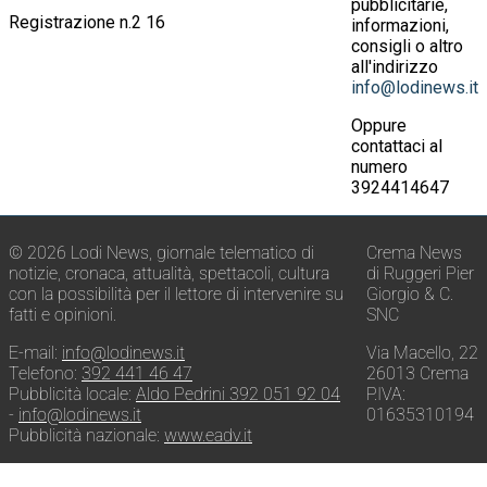
pubblicitarie,
Registrazione n.2 16
informazioni,
consigli o altro
all'indirizzo
info@lodinews.it
Oppure
contattaci al
numero
3924414647
© 2026 Lodi News, giornale telematico di
Crema News
notizie, cronaca, attualità, spettacoli, cultura
di Ruggeri Pier
con la possibilità per il lettore di intervenire su
Giorgio & C.
fatti e opinioni.
SNC
E-mail:
info@lodinews.it
Via Macello, 22
Telefono:
392 441 46 47
26013 Crema
Pubblicità locale:
Aldo Pedrini 392 051 92 04
P.IVA:
-
info@lodinews.it
01635310194
Pubblicità nazionale:
www.eadv.it