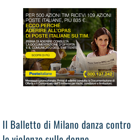
LODIGIANO
DAL TERRITORIO
OROSCOPO
LA PIAZZA
ANIMALI
OCCHIO ALLA TRUFFA
NECROLOGI
Il Balletto di Milano danza contro
le violenze sulle donne