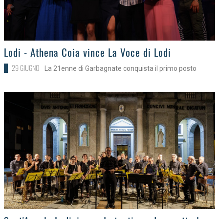
>
Lodi - Athena Coia vince La Voce di Lodi
29 GIUGNO
La 21enne di Garbagnate conquista il primo posto
>