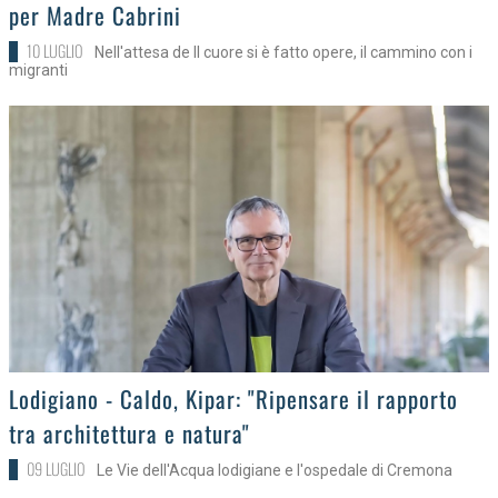
per Madre Cabrini
10 LUGLIO
Nell'attesa de Il cuore si è fatto opere, il cammino con i
migranti
>
Lodigiano - Caldo, Kipar: "Ripensare il rapporto
tra architettura e natura"
09 LUGLIO
Le Vie dell'Acqua lodigiane e l'ospedale di Cremona