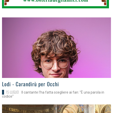
>
Lodi - Carandirù per Occhi
15 LUGLIO
Il cantante l'ha fatta scegliere ai fan: "È una parola in
codice"