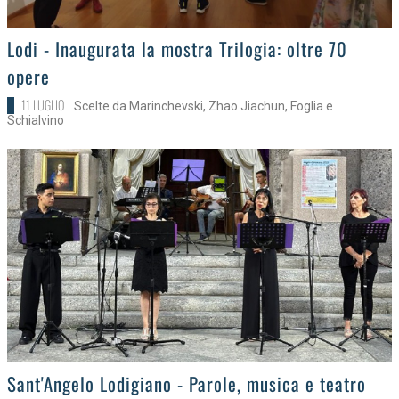
>
Lodi - Inaugurata la mostra Trilogia: oltre 70
opere
11 LUGLIO
Scelte da Marinchevski, Zhao Jiachun, Foglia e
Schialvino
>
Sant'Angelo Lodigiano - Parole, musica e teatro