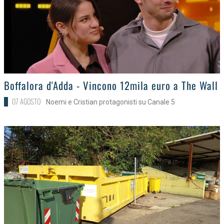
>
Boffalora d'Adda - Vincono 12mila euro a The Wall
07 AGOSTO
Noemi e Cristian protagonisti su Canale 5