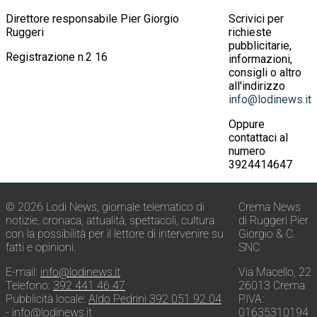
Direttore responsabile Pier Giorgio
Scrivici per
Ruggeri
richieste
pubblicitarie,
Registrazione n.2 16
informazioni,
consigli o altro
all'indirizzo
info@lodinews.it
Oppure
contattaci al
numero
3924414647
© 2026 Lodi News, giornale telematico di
Crema News
notizie, cronaca, attualità, spettacoli, cultura
di Ruggeri Pier
con la possibilità per il lettore di intervenire su
Giorgio & C.
fatti e opinioni.
SNC
E-mail:
info@lodinews.it
Via Macello, 22
Telefono:
392 441 46 47
26013 Crema
Pubblicità locale:
Aldo Pedrini 392 051 92 04
P.IVA:
-
info@lodinews.it
01635310194