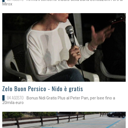
Mirox
>
Zelo Buon Persico - Nido è gratis
04 AGOSTO
Bonus Nidi Gratis Plus al Peter Pan, per Isee fino a
20mila euro