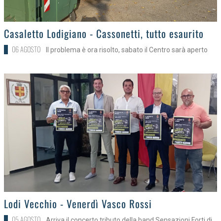
>
Casaletto Lodigiano - Cassonetti, tutto esaurito
06 AGOSTO
Il problema è ora risolto, sabato il Centro sarà aperto
>
Lodi Vecchio - Venerdì Vasco Rossi
05 AGOSTO
Arriva il concerto tributo della band Sensazioni Forti di