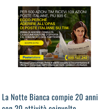
LODIGIANO
DAL TERRITORIO
OROSCOPO
LA PIAZZA
ANIMALI
OCCHIO ALLA TRUFFA
NECROLOGI
La Notte Bianca compie 20 anni
con 20 attività coinvolte