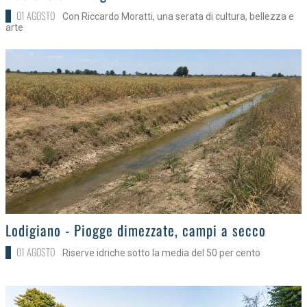
01 AGOSTO
Con Riccardo Moratti, una serata di cultura, bellezza e
arte
>
Lodigiano - Piogge dimezzate, campi a secco
01 AGOSTO
Riserve idriche sotto la media del 50 per cento