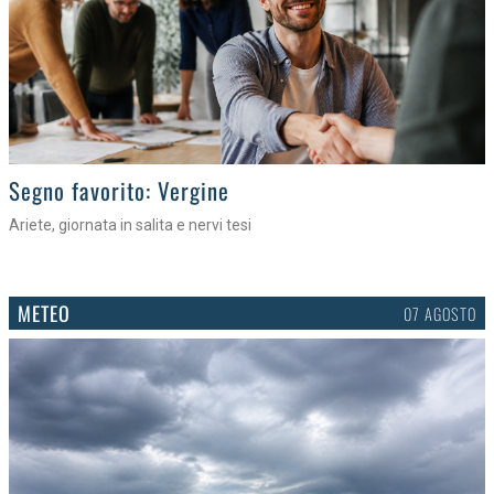
>
Segno favorito: Vergine
Ariete, giornata in salita e nervi tesi
METEO
07 AGOSTO