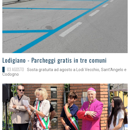
>
Lodigiano - Parcheggi gratis in tre comuni
03 AGOSTO
Sosta gratuita ad agosto a Lodi Vecchio, Sant’Angelo e
Codogno