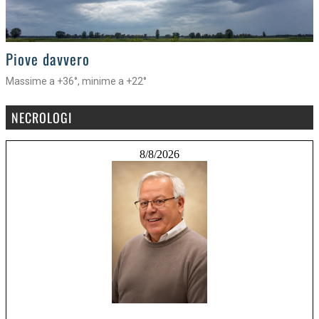
>
Piove davvero
Massime a +36°, minime a +22°
NECROLOGI
8/8/2026