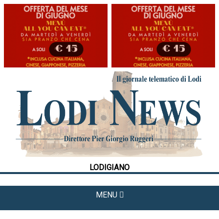
HOME
CRONACA
POLITICA
LA FOTO
METEO
LODIGIANO
CULTURA
SPORT
MENU
APPUNTAMENTI