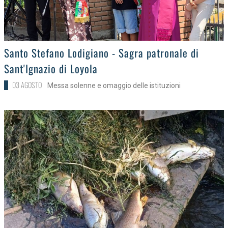
>
Santo Stefano Lodigiano - Sagra patronale di
Sant'Ignazio di Loyola
03 AGOSTO
Messa solenne e omaggio delle istituzioni