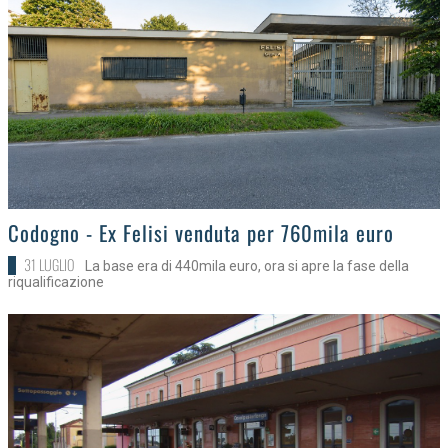
>
Codogno - Ex Felisi venduta per 760mila euro
31 LUGLIO
La base era di 440mila euro, ora si apre la fase della
riqualificazione