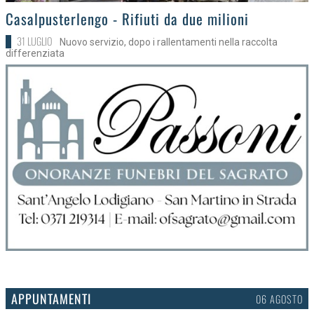
>
Casalpusterlengo - Rifiuti da due milioni
31 LUGLIO
Nuovo servizio, dopo i rallentamenti nella raccolta
differenziata
APPUNTAMENTI
03 AGOSTO