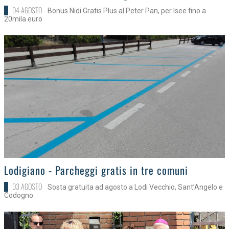
04 AGOSTO
Bonus Nidi Gratis Plus al Peter Pan, per Isee fino a
20mila euro
>
Lodigiano - Parcheggi gratis in tre comuni
03 AGOSTO
Sosta gratuita ad agosto a Lodi Vecchio, Sant’Angelo e
Codogno