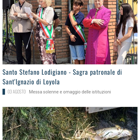
>
Santo Stefano Lodigiano - Sagra patronale di
Sant'Ignazio di Loyola
03 AGOSTO
Messa solenne e omaggio delle istituzioni