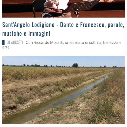
>
Sant'Angelo Lodigiano - Dante e Francesco, parole,
musiche e immagini
01 AGOSTO
Con Riccardo Moratti, una serata di cultura, bellezza e
arte