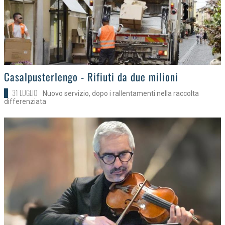
>
Casalpusterlengo - Rifiuti da due milioni
31 LUGLIO
Nuovo servizio, dopo i rallentamenti nella raccolta
differenziata