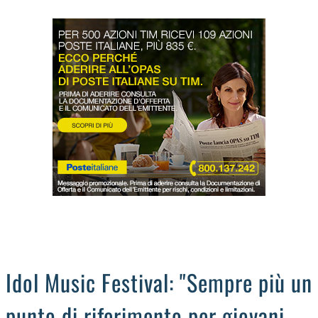
LODIGIANO
DAL TERRITORIO
OROSCOPO
LA PIAZZA
ANIMALI
OCCHIO ALLA TRUFFA
NECROLOGI
Idol Music Festival: "Sempre più un
punto di riferimento per giovani