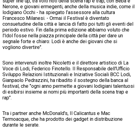
super line up, tra volti noti della scena rap e trap, con Beba e
Nerone, e giovani ermegenti, anche della musica indie, come il
lodigiano Occhi - ha spiegato l’assessore alla cultura
Francesco Milanesi. - Ormai il Festival è diventato
consuetudine della città e lancia di fatto poi tutti gli eventi del
periodo estivo. Fin dalla prima edizione abbiamo voluto che
l'Idol fosse nella piazza principale della città per dare un
segnale forte e chiaro: Lodi è anche dei giovani che si
vogliono divertire".
Sono intervenuti inoltre Nicoletti e il direttore artistico di La
Voce di Lodi, Federico Finotello. Il Responsabile dell’Ufficio
Sviluppo Relazioni Istituzionali e Iniziative Sociali BCC Lodi,
Gianpaolo Pedrazzini, ha ribadito il sostegno della banca al
festival, che "ogni anno permette a giovani lodigiani talentuosi
di esibirsi insieme ai nomi più importanti della scena trap e
rap".
Tra i partner anche McDonald's, Il Calicantus e Mac
Termoacque, che ha prodotto dei gadget in distribuzione
durante le serate.