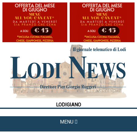
HOME
CRONACA
POLITICA
LA FOTO
METEO
LODIGIANO
CULTURA
SPORT
MENU
APPUNTAMENTI