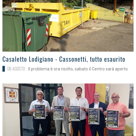
>
Casaletto Lodigiano - Cassonetti, tutto esaurito
06 AGOSTO
Il problema è ora risolto, sabato il Centro sarà aperto