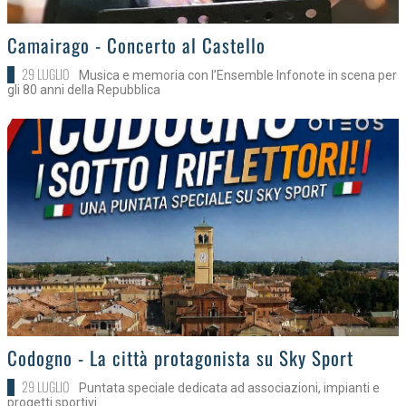
>
Camairago - Concerto al Castello
29 LUGLIO
Musica e memoria con l’Ensemble Infonote in scena per
gli 80 anni della Repubblica
>
Codogno - La città protagonista su Sky Sport
29 LUGLIO
Puntata speciale dedicata ad associazioni, impianti e
progetti sportivi