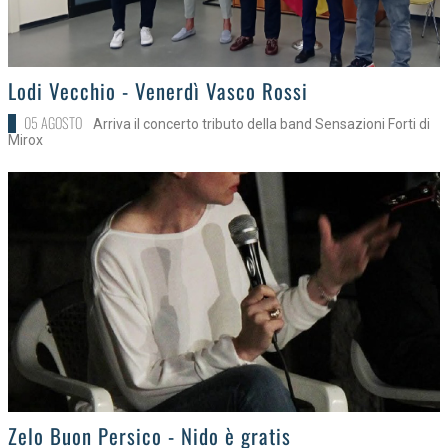
>
Lodi Vecchio - Venerdì Vasco Rossi
05 AGOSTO
Arriva il concerto tributo della band Sensazioni Forti di
Mirox
>
Zelo Buon Persico - Nido è gratis