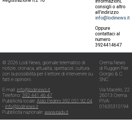
Registrazione n.2 16
informazioni,
consigli o altro
all'indirizzo
info@lodinews.it
Oppure
contattaci al
numero
3924414647
© 2026 Lodi News, giornale telematico di
Crema News
notizie, cronaca, attualità, spettacoli, cultura
di Ruggeri Pier
con la possibilità per il lettore di intervenire su
Giorgio & C.
fatti e opinioni.
SNC
E-mail:
info@lodinews.it
Via Macello, 22
Telefono:
392 441 46 47
26013 Crema
Pubblicità locale:
Aldo Pedrini 392 051 92 04
P.IVA:
-
info@lodinews.it
01635310194
Pubblicità nazionale:
www.eadv.it