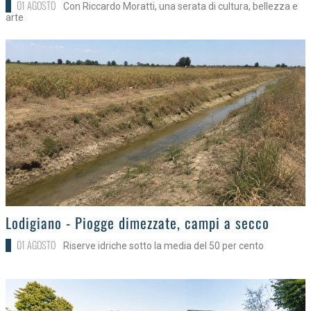
01 AGOSTO
Con Riccardo Moratti, una serata di cultura, bellezza e
arte
>
Lodigiano - Piogge dimezzate, campi a secco
01 AGOSTO
Riserve idriche sotto la media del 50 per cento