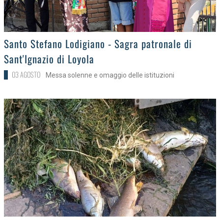
>
Santo Stefano Lodigiano - Sagra patronale di
Sant'Ignazio di Loyola
03 AGOSTO
Messa solenne e omaggio delle istituzioni