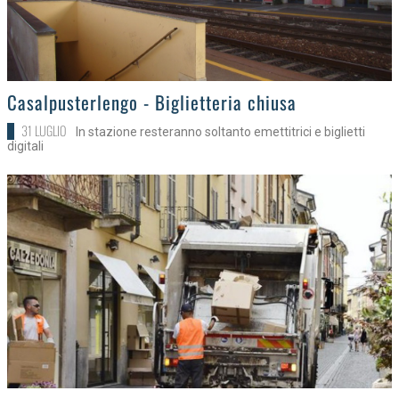
>
Casalpusterlengo - Biglietteria chiusa
31 LUGLIO
In stazione resteranno soltanto emettitrici e biglietti
digitali