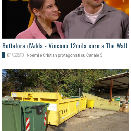
>
Boffalora d'Adda - Vincono 12mila euro a The Wall
07 AGOSTO
Noemi e Cristian protagonisti su Canale 5