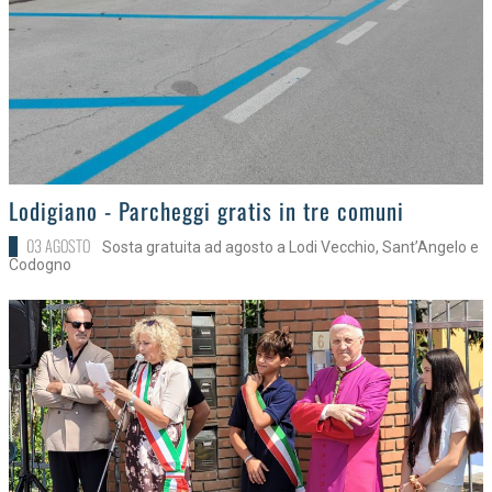
>
Lodigiano - Parcheggi gratis in tre comuni
03 AGOSTO
Sosta gratuita ad agosto a Lodi Vecchio, Sant’Angelo e
Codogno