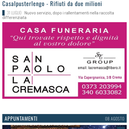
>
Casalpusterlengo - Rifiuti da due milioni
31 LUGLIO
Nuovo servizio, dopo i rallentamenti nella raccolta
differenziata
APPUNTAMENTI
06 AGOSTO