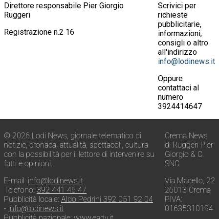
Direttore responsabile Pier Giorgio
Scrivici per
Ruggeri
richieste
pubblicitarie,
Registrazione n.2 16
informazioni,
consigli o altro
all'indirizzo
info@lodinews.it
Oppure
contattaci al
numero
3924414647
© 2026 Lodi News, giornale telematico di
Crema News
notizie, cronaca, attualità, spettacoli, cultura
di Ruggeri Pier
con la possibilità per il lettore di intervenire su
Giorgio & C.
fatti e opinioni.
SNC
E-mail:
info@lodinews.it
Via Macello, 22
Telefono:
392 441 46 47
26013 Crema
Pubblicità locale:
Aldo Pedrini 392 051 92 04
P.IVA:
-
info@lodinews.it
01635310194
Pubblicità nazionale:
www.eadv.it