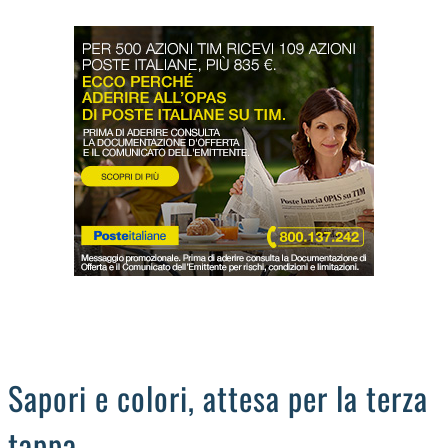
LODIGIANO
DAL TERRITORIO
OROSCOPO
LA PIAZZA
ANIMALI
OCCHIO ALLA TRUFFA
NECROLOGI
Sapori e colori, attesa per la terza
tappa