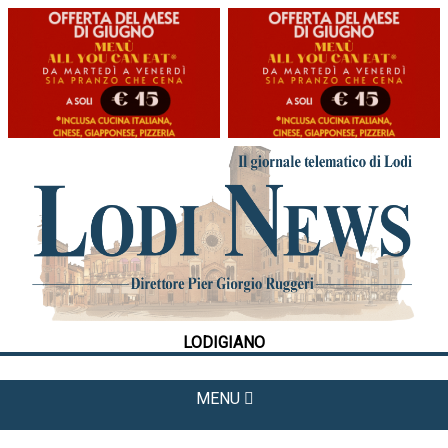
HOME
CRONACA
POLITICA
LA FOTO
METEO
LODIGIANO
CULTURA
SPORT
MENU
APPUNTAMENTI