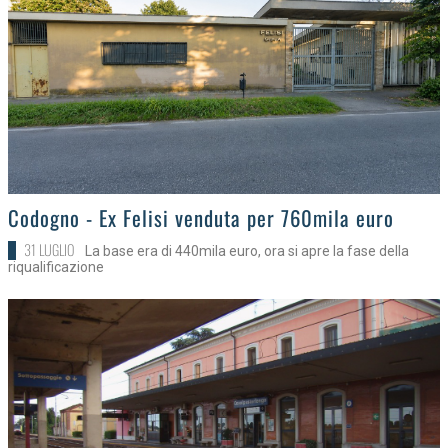
>
Codogno - Ex Felisi venduta per 760mila euro
31 LUGLIO
La base era di 440mila euro, ora si apre la fase della
riqualificazione