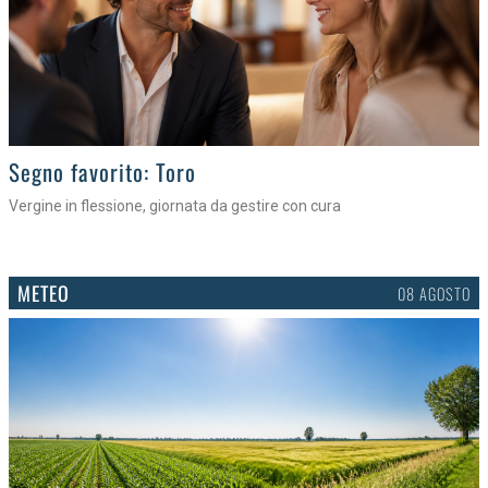
>
Segno favorito: Toro
Vergine in flessione, giornata da gestire con cura
METEO
08 AGOSTO