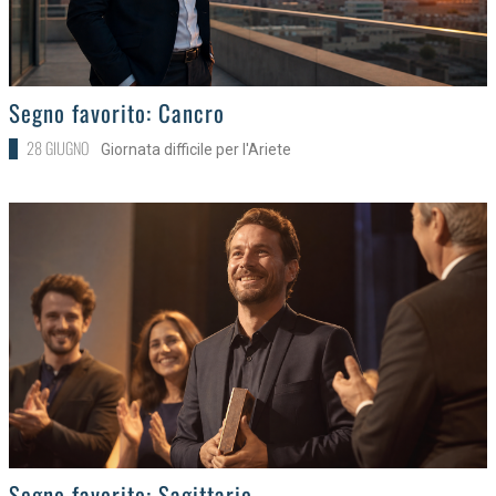
>
Segno favorito: Cancro
28 GIUGNO
Giornata difficile per l'Ariete
>
Segno favorito: Sagittario