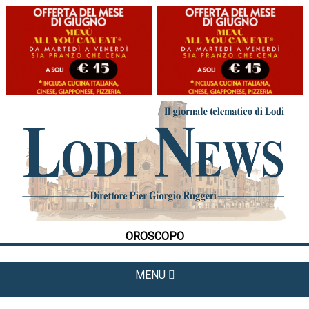
HOME
CRONACA
POLITICA
LA FOTO
METEO
OROSCOPO
CULTURA
SPORT
MENU
APPUNTAMENTI