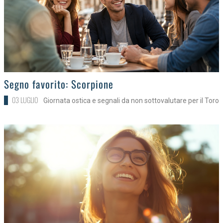
>
Segno favorito: Scorpione
03 LUGLIO
Giornata ostica e segnali da non sottovalutare per il Toro