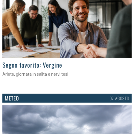
>
Segno favorito: Vergine
Ariete, giornata in salita e nervi tesi
METEO
07 AGOSTO