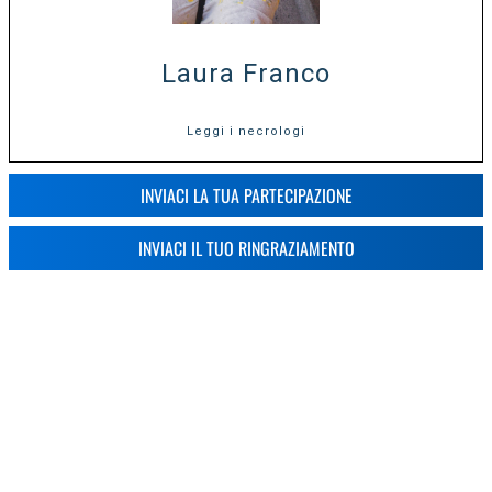
Laura Franco
Leggi i necrologi
INVIACI LA TUA PARTECIPAZIONE
INVIACI IL TUO RINGRAZIAMENTO
«
1
2
4
5
11
12
»
3
...