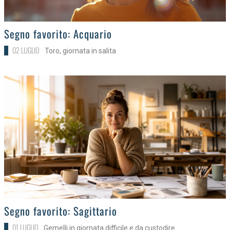
>
Segno favorito: Acquario
02 LUGLIO
Toro, giornata in salita
>
Segno favorito: Sagittario
01 LUGLIO
Gemelli in giornata difficile e da custodire