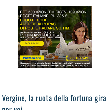
LODIGIANO
DAL TERRITORIO
OROSCOPO
LA PIAZZA
ANIMALI
OCCHIO ALLA TRUFFA
NECROLOGI
Vergine, la ruota della fortuna gira
per voi