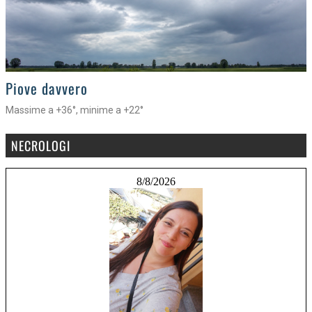
>
Piove davvero
Massime a +36°, minime a +22°
NECROLOGI
8/8/2026