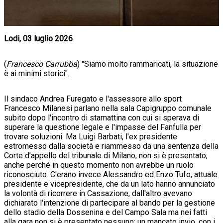
Lodi, 03 luglio 2026
(
Francesco Carrubba
) "Siamo molto rammaricati, la situazione
è ai minimi storici".
Il sindaco Andrea Furegato e l'assessore allo sport
Francesco Milanesi parlano nella sala Capigruppo comunale
subito dopo l'incontro di stamattina con cui si sperava di
superare la questione legale e l'impasse del Fanfulla per
trovare soluzioni. Ma Luigi Barbati, l'ex presidente
estromesso dalla società e riammesso da una sentenza della
Corte d’appello del tribunale di Milano, non si è presentato,
anche perché in questo momento non avrebbe un ruolo
riconosciuto. C'erano invece Alessandro ed Enzo Tufo, attuale
presidente e vicepresidente, che da un lato hanno annunciato
la volontà di ricorrere in Cassazione, dall'altro avevano
dichiarato l'intenzione di partecipare al bando per la gestione
dello stadio della Dossenina e del Campo Sala ma nei fatti
alla gara non si è presentato nessuno: un mancato invio, con i