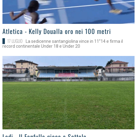
>
Atletica - Kelly Doualla oro nei 100 metri
17 LUGLIO
La sedicenne santangiolina vince in 11”14 e firma il
record continentale Under 18 e Under 20
>
Lodi - Il Fanfulla gioca a Settala