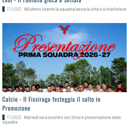
17 LUGLIO
All'ultimo istante la squadra lascia la città e si trasferisce
>
Calcio - Il Fissiraga festeggia il salto in
Promozione
17 LUGLIO
Martedì sera incontro con tifosi e presentazione della
squadra