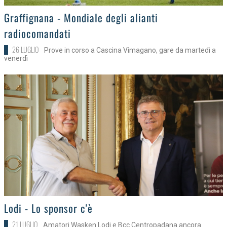
>
Graffignana - Mondiale degli alianti
radiocomandati
26 LUGLIO
Prove in corso a Cascina Vimagano, gare da martedì a
venerdì
>
Lodi - Lo sponsor c'è
21 LUGLIO
Amatori Wasken Lodi e Bcc Centropadana ancora