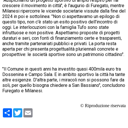
"Auspichiamo un progetto sportivo di ampio respiro per far
crescere il movimento in città", è l'augurio di Furegato, mentre
Milanesi ripercorre le vicende societarie vissute dalla fine del
2024 in poi e sottolinea: "Non ci aspettavamo un epilogo di
questo tipo, non c'è stato un esito positivo dell'incontro di
oggi. Le interlocuzioni con la famiglia Tufo sono state
infruttuose e non positive. Aspettiamo proposte di progetti
duraturi e seri, con fonti di finanziamento certe e trasparenti,
anche tramite partenariati pubblici e privati. La porta resta
aperta per chi presenta progettualità pluriennali concrete e
prospettive: le società sportive sono un patrimonio cittadino".
"Il Comune in questi anni ha investito quasi 400mila euro tra
Dossenina e Campo Sala. E in ambito sportivo la città ha tante
altre esigenze. D'altra parte, i miracoli non si possono fare da
soli, per quello bisogna chiedere a San Bassiano", concludono
Furegato e Milanesi.
© Riproduzione riservata
Condividi
Twitter
Email