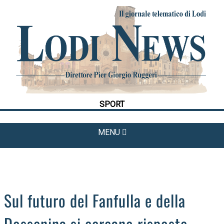
HOME
CRONACA
POLITICA
LA FOTO
METEO
SPORT
CULTURA
SPORT
MENU
APPUNTAMENTI
LODIGIANO
DAL TERRITORIO
OROSCOPO
Sul futuro del Fanfulla e della
LA PIAZZA
Dossenina si cercano risposte
ANIMALI