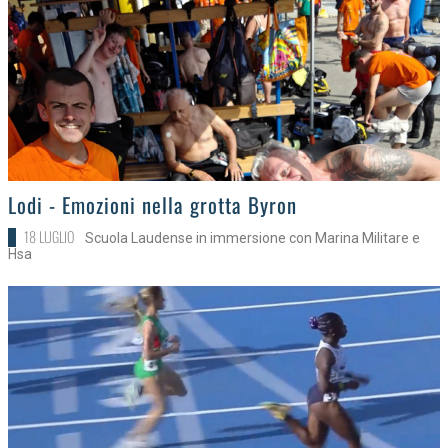
>
Lodi - Emozioni nella grotta Byron
18 LUGLIO
Scuola Laudense in immersione con Marina Militare e
Hsa