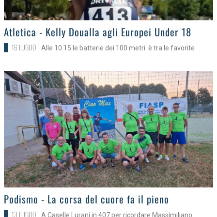
>
Atletica - Kelly Doualla agli Europei Under 18
16 LUGLIO
Alle 10.15 le batterie dei 100 metri: è tra le favorite
>
Podismo - La corsa del cuore fa il pieno
13 LUGLIO
A Caselle Lurani in 407 per ricordare Massimiliano