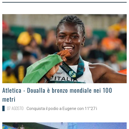
>
Atletica - Doualla è bronzo mondiale nei 100
metri
07 AGOSTO
Conquista il podio a Eugene con 11”27 ì