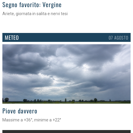
>
Segno favorito: Vergine
Ariete, giornata in salita e nervi tesi
METEO
07 AGOSTO
>
Piove davvero
Massime a +36°, minime a +22°