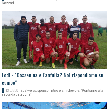
Nazzari
>
Lodi - "Dossenina e Fanfulla? Noi rispondiamo sul
campo"
13 LUGLIO
Edelweiss, sponsor, ritiro e amichevole: "Puntiamo alla
seconda categoria"