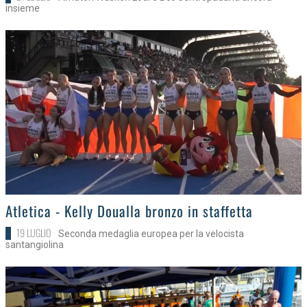
insieme
>
Atletica - Kelly Doualla bronzo in staffetta
19 LUGLIO
Seconda medaglia europea per la velocista
santangiolina