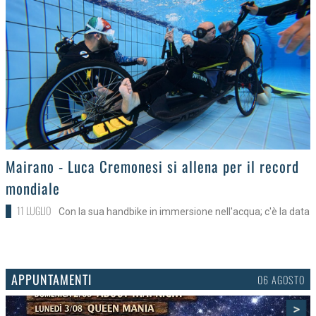
>
Mairano - Luca Cremonesi si allena per il record
mondiale
11 LUGLIO
Con la sua handbike in immersione nell'acqua; c'è la data
APPUNTAMENTI
03 AGOSTO
>