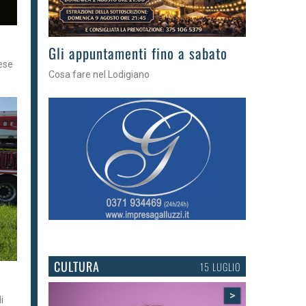
Gli eventi della settimana
rese
Tra torte, cinema e musica live
CULTURA
15 LUGLIO
>
i