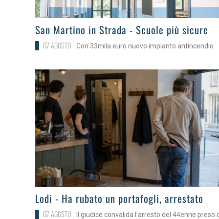
>
San Martino in Strada - Scuole più sicure
07 AGOSTO
Con 33mila euro nuovo impianto antincendio
>
Lodi - Ha rubato un portafogli, arrestato
07 AGOSTO
Il giudice convalida l’arresto del 44enne preso 