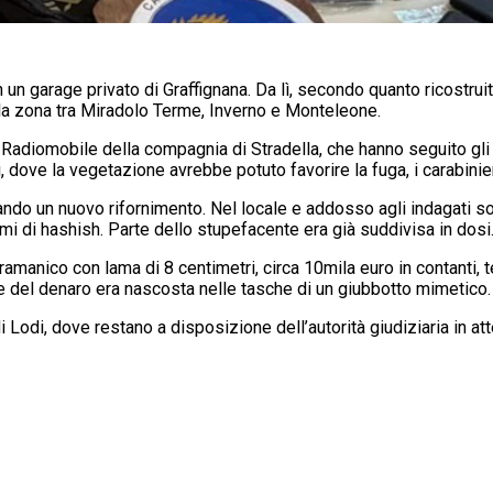
 un garage privato di Graffignana. Da lì, secondo quanto ricostruito
lla zona tra Miradolo Terme, Inverno e Monteleone.
e Radiomobile della compagnia di Stradella, che hanno seguito gli
, dove la vegetazione avrebbe potuto favorire la fuga, i carabinier
rando un nuovo rifornimento. Nel locale e addosso agli indagati so
i di hashish. Parte dello stupefacente era già suddivisa in dosi
amanico con lama di 8 centimetri, circa 10mila euro in contanti, tel
 e del denaro era nascosta nelle tasche di un giubbotto mimetico.
di Lodi, dove restano a disposizione dell’autorità giudiziaria in at