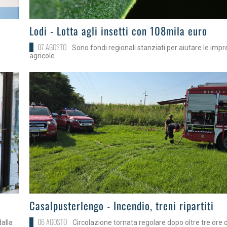
>
Lodi - Lotta agli insetti con 108mila euro
07 AGOSTO
Sono fondi regionali stanziati per aiutare le imp
agricole
>
Casalpusterlengo - Incendio, treni ripartiti
06 AGOSTO
dalla
Circolazione tornata regolare dopo oltre tre ore d