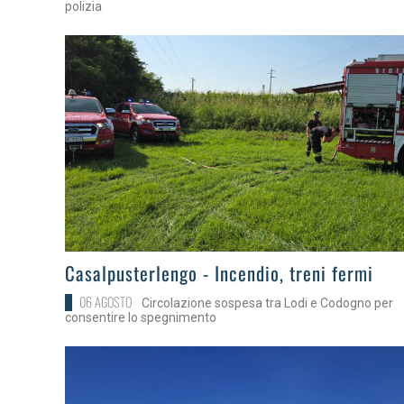
polizia
>
Casalpusterlengo - Incendio, treni fermi
06 AGOSTO
Circolazione sospesa tra Lodi e Codogno per
consentire lo spegnimento