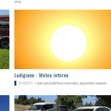
stop
>
Lodigiano - Meteo inferno
06 AGOSTO
I dati del bollettino Humidex, aspettare sabato