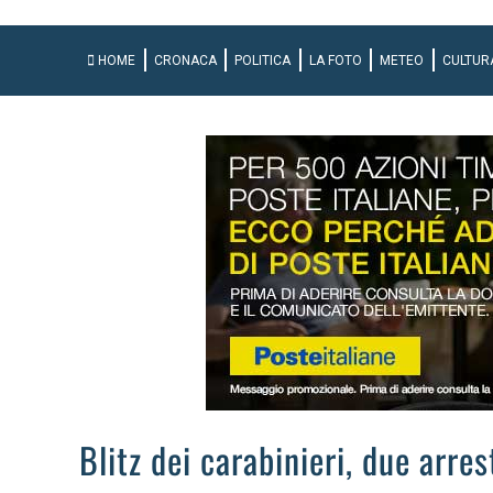
HOME
CRONACA
POLITICA
LA FOTO
METEO
CULTUR
Blitz dei carabinieri, due arre