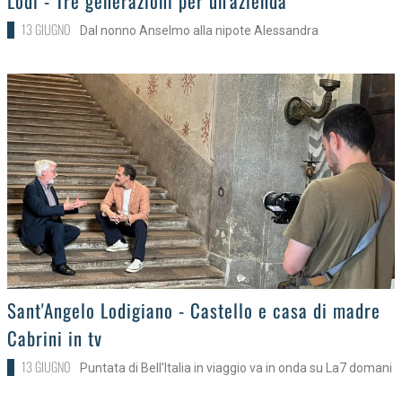
Lodi - Tre generazioni per un'azienda
13 GIUGNO
Dal nonno Anselmo alla nipote Alessandra
>
Sant'Angelo Lodigiano - Castello e casa di madre
Cabrini in tv
13 GIUGNO
Puntata di Bell’Italia in viaggio va in onda su La7 domani