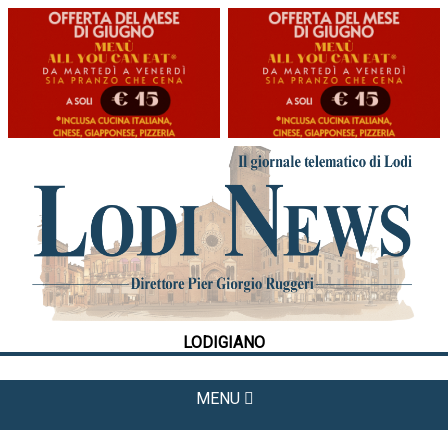
HOME
CRONACA
POLITICA
LA FOTO
METEO
LODIGIANO
CULTURA
SPORT
MENU
APPUNTAMENTI