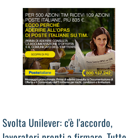
LODIGIANO
DAL TERRITORIO
OROSCOPO
LA PIAZZA
ANIMALI
OCCHIO ALLA TRUFFA
NECROLOGI
Svolta Unilever: c'è l'accordo,
lavoratori pronti a firmare. Tutto