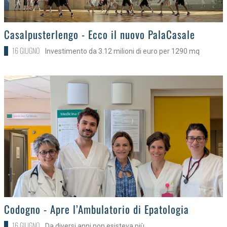
>
Casalpusterlengo - Ecco il nuovo PalaCasale
16 GIUGNO
Investimento da 3.12 milioni di euro per 1290 mq
>
Codogno - Apre l’Ambulatorio di Epatologia
16 GIUGNO
Da diversi anni non esisteva più