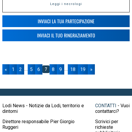
Leggi i necrologi
INVIACI LA TUA PARTECIPAZIONE
INVIACI IL TUO RINGRAZIAMENTO
«
1
2
5
6
8
9
18
19
»
...
7
...
Lodi News - Notizie da Lodi, territorio e
CONTATTI
- Vuoi
dintorni
contattarci?
Direttore responsabile Pier Giorgio
Scrivici per
Ruggeri
richieste