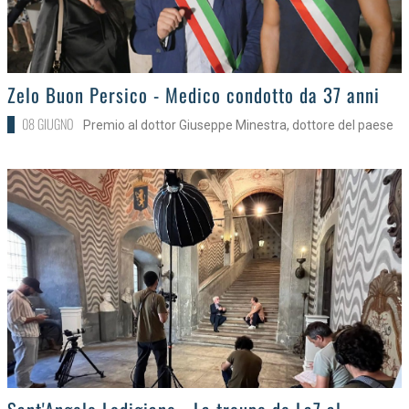
>
Zelo Buon Persico - Medico condotto da 37 anni
08 GIUGNO
Premio al dottor Giuseppe Minestra, dottore del paese
>