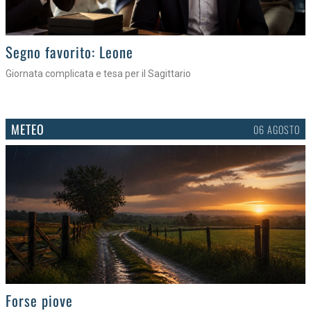
>
Segno favorito: Leone
Giornata complicata e tesa per il Sagittario
METEO
06 AGOSTO
>
Forse piove