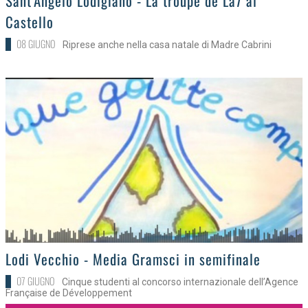
Sant'Angelo Lodigiano - La troupe de La7 al
Castello
08 GIUGNO
Riprese anche nella casa natale di Madre Cabrini
>
Lodi Vecchio - Media Gramsci in semifinale
07 GIUGNO
Cinque studenti al concorso internazionale dell’Agence
Française de Développement