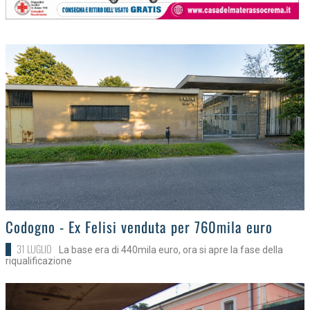
>
Codogno - Ex Felisi venduta per 760mila euro
31 LUGLIO
La base era di 440mila euro, ora si apre la fase della
riqualificazione