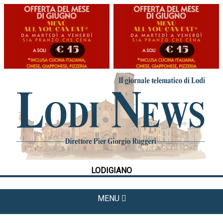
HOME
CRONACA
POLITICA
LA FOTO
METEO
LODIGIANO
CULTURA
SPORT
MENU
APPUNTAMENTI