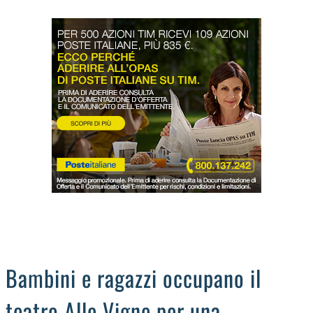
LODIGIANO
DAL TERRITORIO
OROSCOPO
LA PIAZZA
ANIMALI
OCCHIO ALLA TRUFFA
NECROLOGI
Bambini e ragazzi occupano il
teatro Alle Vigne per una