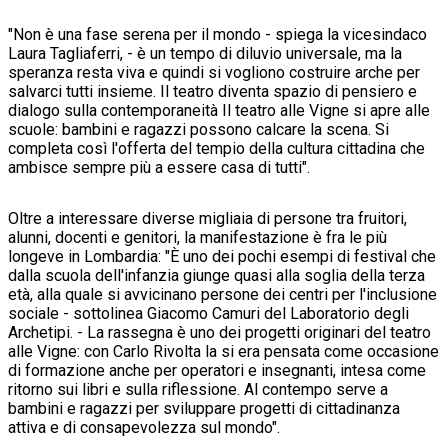
"Non è una fase serena per il mondo - spiega la vicesindaco
Laura Tagliaferri, - è un tempo di diluvio universale, ma la
speranza resta viva e quindi si vogliono costruire arche per
salvarci tutti insieme. Il teatro diventa spazio di pensiero e
dialogo sulla contemporaneità Il teatro alle Vigne si apre alle
scuole: bambini e ragazzi possono calcare la scena. Si
completa così l'offerta del tempio della cultura cittadina che
ambisce sempre più a essere casa di tutti".
Oltre a interessare diverse migliaia di persone tra fruitori,
alunni, docenti e genitori, la manifestazione è fra le più
longeve in Lombardia: "È uno dei pochi esempi di festival che
dalla scuola dell'infanzia giunge quasi alla soglia della terza
età, alla quale si avvicinano persone dei centri per l'inclusione
sociale - sottolinea Giacomo Camuri del Laboratorio degli
Archetipi. - La rassegna è uno dei progetti originari del teatro
alle Vigne: con Carlo Rivolta la si era pensata come occasione
di formazione anche per operatori e insegnanti, intesa come
ritorno sui libri e sulla riflessione. Al contempo serve a
bambini e ragazzi per sviluppare progetti di cittadinanza
attiva e di consapevolezza sul mondo".