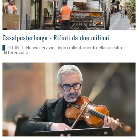
>
Casalpusterlengo - Rifiuti da due milioni
31 LUGLIO
Nuovo servizio, dopo i rallentamenti nella raccolta
differenziata