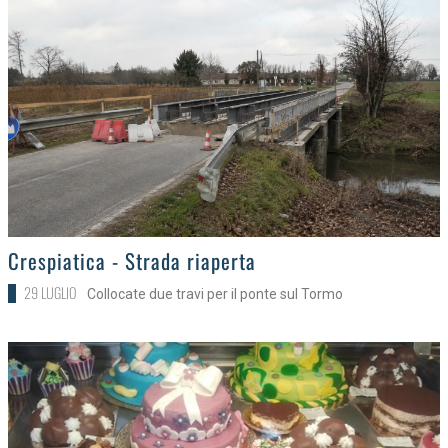
>
Crespiatica - Strada riaperta
29 LUGLIO
Collocate due travi per il ponte sul Tormo