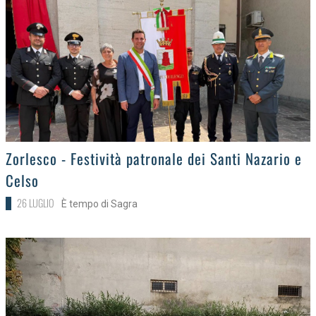
>
Zorlesco - Festività patronale dei Santi Nazario e
Celso
26 LUGLIO
È tempo di Sagra