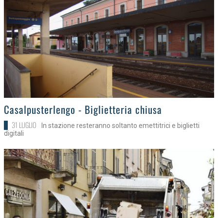
>
Casalpusterlengo - Biglietteria chiusa
31 LUGLIO
In stazione resteranno soltanto emettitrici e biglietti
digitali