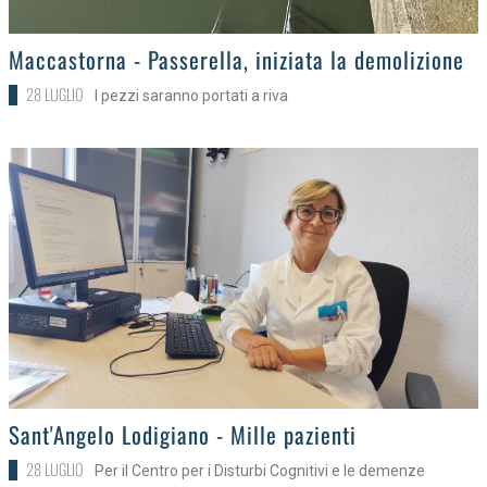
>
Maccastorna - Passerella, iniziata la demolizione
28 LUGLIO
I pezzi saranno portati a riva
>
Sant'Angelo Lodigiano - Mille pazienti
28 LUGLIO
Per il Centro per i Disturbi Cognitivi e le demenze