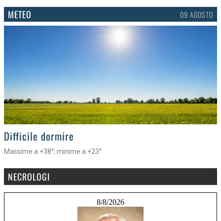
METEO
09 AGOSTO
>
Difficile dormire
Massime a +38°; minime a +23°
NECROLOGI
8/8/2026