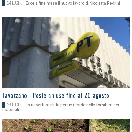
24 LUGLIO
Esce a fine mese il nuovo lavoro di Nicoletta Pedrini
>
Tavazzano - Poste chiuse fino al 20 agosto
24 LUGLIO
La riapertura slitta per un ritardo nella fornitura dei
materiali