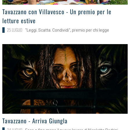
>
Tavazzano con Villavesco - Un premio per le
letture estive
25 LUGLIO
"Leggi. Scatta. Condividi", premio per chi legge
>
Tavazzano - Arriva Giungla
24 LUGLIO