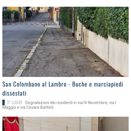
>
San Colombano al Lambro - Buche e marciapiedi
dissestati
27 LUGLIO
Segnalazioni dei residenti in via IV Novembre, via I
Maggio e via Cesare Battisti