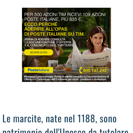
LODIGIANO
DAL TERRITORIO
OROSCOPO
LA PIAZZA
ANIMALI
OCCHIO ALLA TRUFFA
NECROLOGI
Le marcite, nate nel 1188, sono
patrimonio dell'Unesco da tutelare