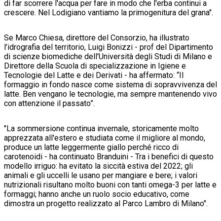
di far scorrere l'acqua per fare in modo che l'erba continui a
crescere. Nel Lodigiano vantiamo la primogenitura del grana".
Se Marco Chiesa, direttore del Consorzio, ha illustrato
l’idrografia del territorio, Luigi Bonizzi - prof del Dipartimento
di scienze biomediche dell'Università degli Studi di Milano e
Direttore della Scuola di specializzazione in Igiene e
Tecnologie del Latte e dei Derivati - ha affermato: “Il
formaggio in fondo nasce come sistema di sopravvivenza del
latte. Ben vengano le tecnologie, ma sempre mantenendo vivo
con attenzione il passato”.
"La sommersione continua invernale, storicamente molto
apprezzata all'estero e studiata come il migliore al mondo,
produce un latte leggermente giallo perché ricco di
carotenoidi - ha continuato Branduini - Tra i benefici di questo
modello irriguo: ha evitato la siccità estiva del 2022; gli
animali e gli uccelli le usano per mangiare e bere; i valori
nutrizionali risultano molto buoni con tanti omega-3 per latte e
formaggi; hanno anche un ruolo socio educativo, come
dimostra un progetto realizzato al Parco Lambro di Milano".