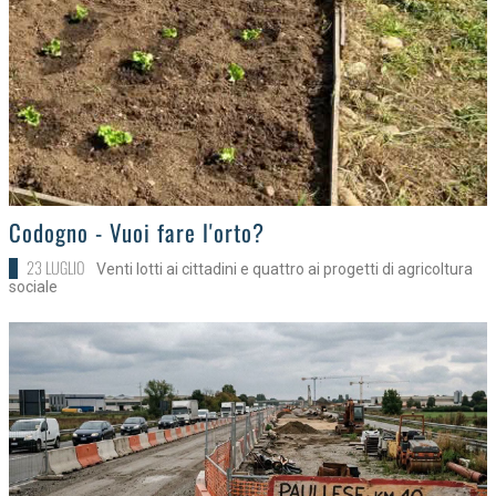
>
Codogno - Vuoi fare l'orto?
23 LUGLIO
Venti lotti ai cittadini e quattro ai progetti di agricoltura
sociale