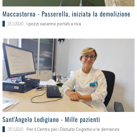
>
Maccastorna - Passerella, iniziata la demolizione
28 LUGLIO
I pezzi saranno portati a riva
>
Sant'Angelo Lodigiano - Mille pazienti
28 LUGLIO
Per il Centro per i Disturbi Cognitivi e le demenze