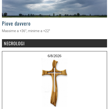
>
Piove davvero
Massime a +36°, minime a +22°
NECROLOGI
6/8/2026