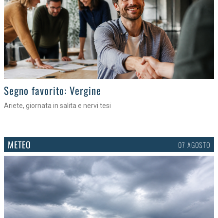
>
Segno favorito: Vergine
Ariete, giornata in salita e nervi tesi
METEO
07 AGOSTO