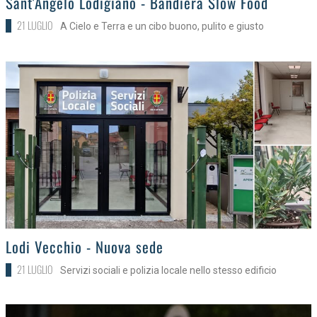
Sant'Angelo Lodigiano - Bandiera Slow Food
21 LUGLIO
A Cielo e Terra e un cibo buono, pulito e giusto
>
Lodi Vecchio - Nuova sede
21 LUGLIO
Servizi sociali e polizia locale nello stesso edificio