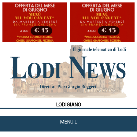
HOME
CRONACA
POLITICA
LA FOTO
METEO
LODIGIANO
CULTURA
SPORT
MENU
APPUNTAMENTI