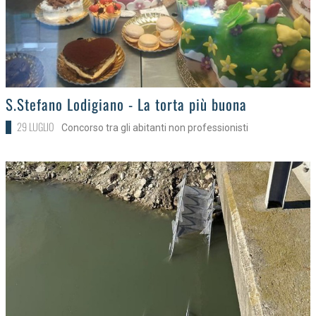
>
S.Stefano Lodigiano - La torta più buona
29 LUGLIO
Concorso tra gli abitanti non professionisti