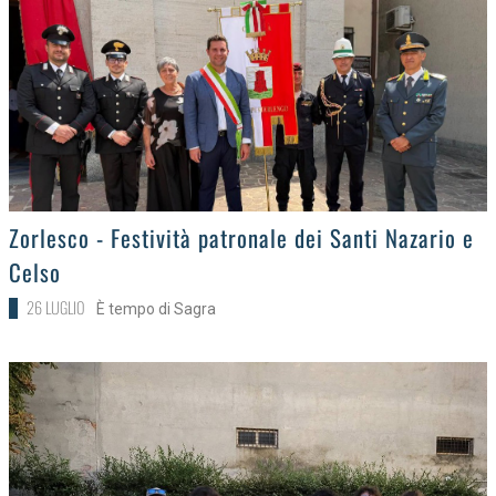
>
Zorlesco - Festività patronale dei Santi Nazario e
Celso
26 LUGLIO
È tempo di Sagra