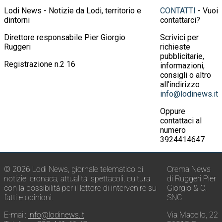
Lodi News - Notizie da Lodi, territorio e
CONTATTI
- Vuoi
dintorni
contattarci?
Direttore responsabile Pier Giorgio
Scrivici per
Ruggeri
richieste
pubblicitarie,
Registrazione n.2 16
informazioni,
consigli o altro
all'indirizzo
info@lodinews.it
Oppure
contattaci al
numero
3924414647
© 2026 Lodi News, giornale telematico di
Crema News
notizie, cronaca, attualità, spettacoli, cultura
di Ruggeri Pier
con la possibilità per il lettore di intervenire su
Giorgio & C.
fatti e opinioni.
SNC
E-mail:
info@lodinews.it
Via Macello, 22