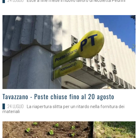
Esce a fine mese il nuovo lavoro di Nicoletta Pedrini
>
Tavazzano - Poste chiuse fino al 20 agosto
24 LUGLIO
La riapertura slitta per un ritardo nella fornitura dei
materiali