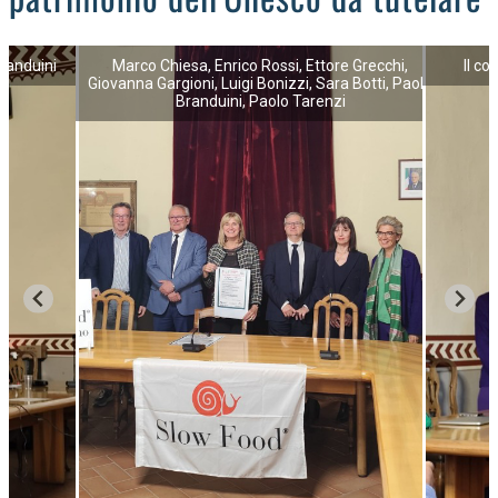
Branduini
Marco Chiesa, Enrico Rossi, Ettore Grecchi,
Il c
Giovanna Gargioni, Luigi Bonizzi, Sara Botti, Paola
Branduini, Paolo Tarenzi