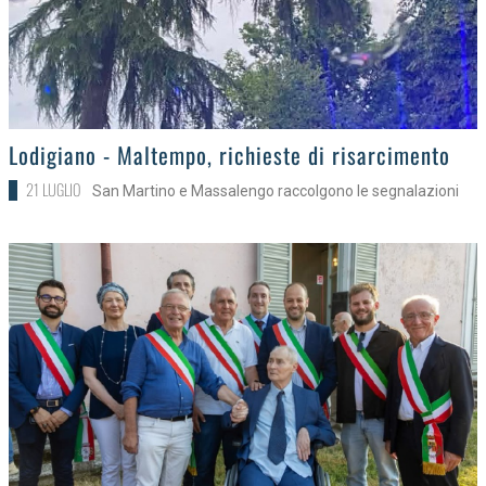
>
Lodigiano - Maltempo, richieste di risarcimento
21 LUGLIO
San Martino e Massalengo raccolgono le segnalazioni