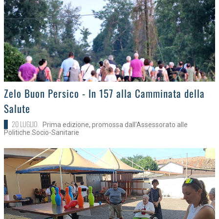
>
Zelo Buon Persico - In 157 alla Camminata della
Salute
20 LUGLIO
Prima edizione, promossa dall'Assessorato alle
Politiche Socio-Sanitarie