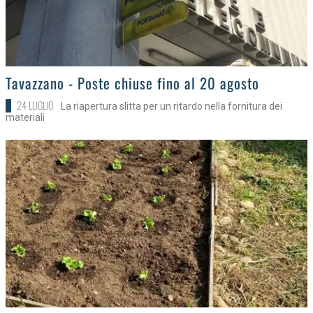
>
Tavazzano - Poste chiuse fino al 20 agosto
24 LUGLIO
La riapertura slitta per un ritardo nella fornitura dei
materiali