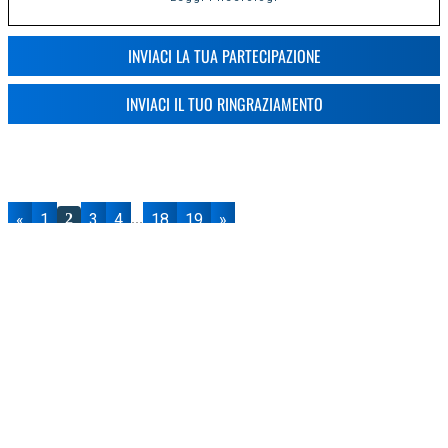
INVIACI LA TUA PARTECIPAZIONE
INVIACI IL TUO RINGRAZIAMENTO
«
1
3
4
18
19
»
2
...
Lodi News - Notizie da Lodi, territorio e
CONTATTI
- Vuoi
dintorni
contattarci?
Direttore responsabile Pier Giorgio
Scrivici per
Ruggeri
richieste
pubblicitarie,