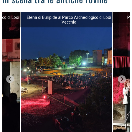
ico di Lodi
Elena di Euripide al Parco Archeologico di Lodi
Pi
Vecchio