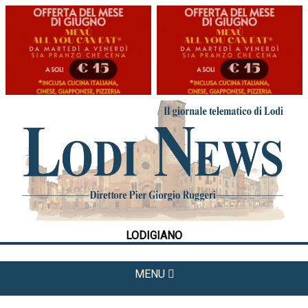
HOME
CRONACA
POLITICA
LA FOTO
METEO
LODIGIANO
CULTURA
SPORT
MENU
APPUNTAMENTI