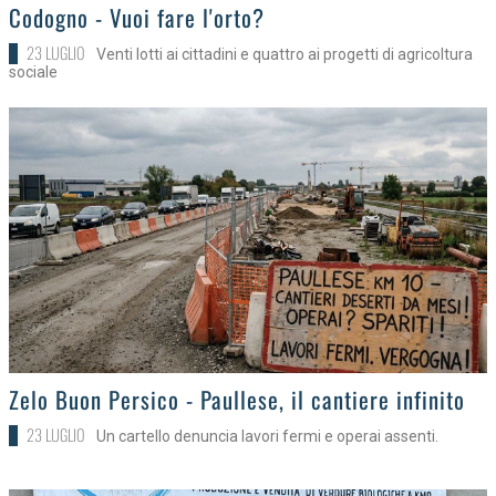
>
Codogno - Vuoi fare l'orto?
23 LUGLIO
Venti lotti ai cittadini e quattro ai progetti di agricoltura
sociale
>
Zelo Buon Persico - Paullese, il cantiere infinito
23 LUGLIO
Un cartello denuncia lavori fermi e operai assenti.