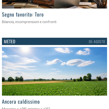
>
Segno favorito: Toro
Bilancia, incomprensioni e confronti
METEO
05 AGOSTO
>
Ancora caldissimo
Massime a +38°; minime a +25°