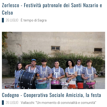
>
Zorlesco - Festività patronale dei Santi Nazario e
Celso
26 LUGLIO
È tempo di Sagra
>
Codogno - Cooperativa Sociale Amicizia, la festa
26 LUGLIO
Vallacchi: "Un momento di convivialità e comunità"