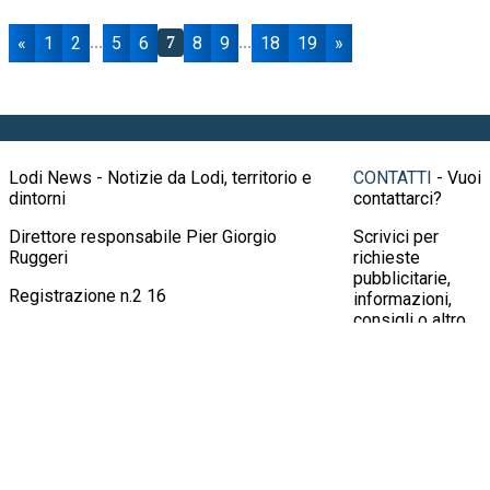
«
1
2
5
6
8
9
18
19
»
...
7
...
Lodi News - Notizie da Lodi, territorio e
CONTATTI
- Vuoi
dintorni
contattarci?
Direttore responsabile Pier Giorgio
Scrivici per
Ruggeri
richieste
pubblicitarie,
Registrazione n.2 16
informazioni,
consigli o altro
all'indirizzo
info@lodinews.it
Oppure
contattaci al
numero
3924414647