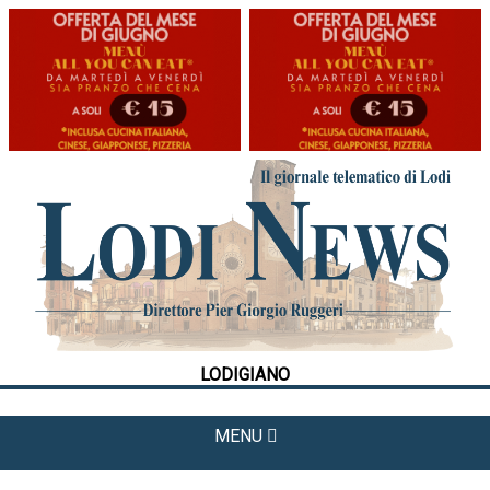
HOME
CRONACA
POLITICA
LA FOTO
METEO
LODIGIANO
CULTURA
SPORT
MENU
APPUNTAMENTI