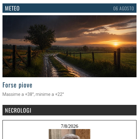
METEO
06 AGOSTO
>
Forse piove
Massime a +38°, minime a +22°
NECROLOGI
7/8/2026