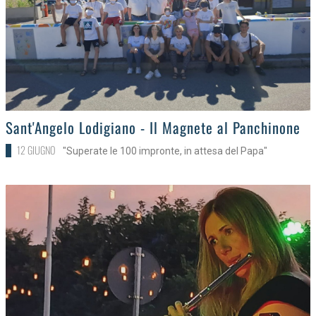
>
Sant'Angelo Lodigiano - Il Magnete al Panchinone
12 GIUGNO
"Superate le 100 impronte, in attesa del Papa"