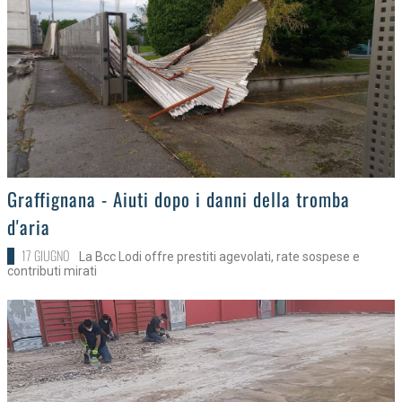
>
Graffignana - Aiuti dopo i danni della tromba
d'aria
17 GIUGNO
La Bcc Lodi offre prestiti agevolati, rate sospese e
contributi mirati