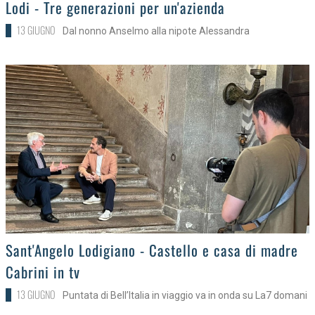
>
Lodi - Tre generazioni per un'azienda
13 GIUGNO
Dal nonno Anselmo alla nipote Alessandra
>
Sant'Angelo Lodigiano - Castello e casa di madre
Cabrini in tv
13 GIUGNO
Puntata di Bell’Italia in viaggio va in onda su La7 domani