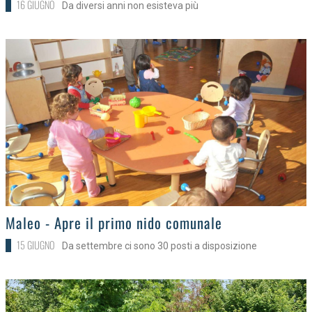
16 GIUGNO
Da diversi anni non esisteva più
>
Maleo - Apre il primo nido comunale
15 GIUGNO
Da settembre ci sono 30 posti a disposizione