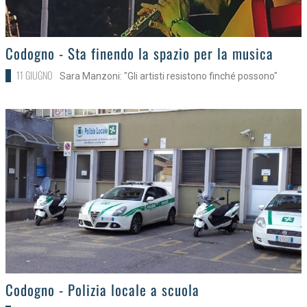
>
Codogno - Sta finendo la spazio per la musica
11 GIUGNO
Sara Manzoni: "Gli artisti resistono finché possono"
>
Codogno - Polizia locale a scuola