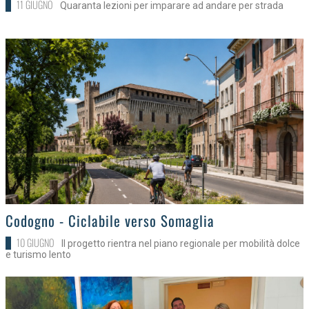
11 GIUGNO
Quaranta lezioni per imparare ad andare per strada
>
Codogno - Ciclabile verso Somaglia
10 GIUGNO
Il progetto rientra nel piano regionale per mobilità dolce
e turismo lento