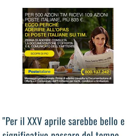
LODIGIANO
DAL TERRITORIO
OROSCOPO
LA PIAZZA
ANIMALI
OCCHIO ALLA TRUFFA
NECROLOGI
"Per il XXV aprile sarebbe bello e
significativo passare del tempo