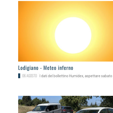
>
Lodigiano - Meteo inferno
06 AGOSTO
I dati del bollettino Humidex, aspettare sabato