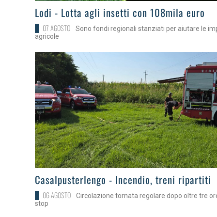
>
Lodi - Lotta agli insetti con 108mila euro
07 AGOSTO
Sono fondi regionali stanziati per aiutare le i
agricole
>
Casalpusterlengo - Incendio, treni ripartiti
06 AGOSTO
Circolazione tornata regolare dopo oltre tre or
stop