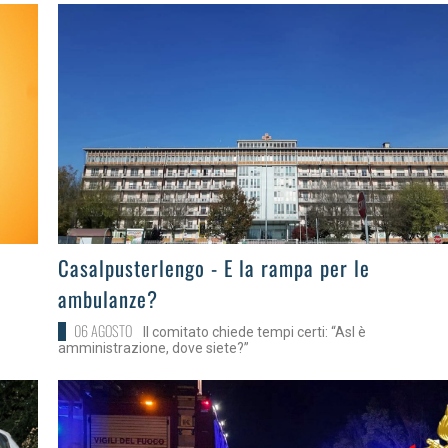
>
Casalpusterlengo - E la rampa per le
ambulanze?
06 AGOSTO
Il comitato chiede tempi certi: “Asl è
amministrazione, dove siete?”