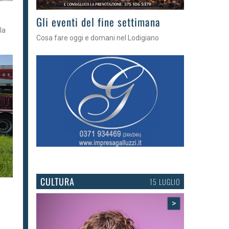
Gli appuntamenti fino a sabato
la
Cosa fare nel Lodigiano
CULTURA
15 LUGLIO
>