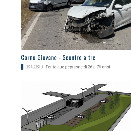
>
Corno Giovane - Scontro a tre
06 AGOSTO
Ferite due peprsone di 26 e 76 anni