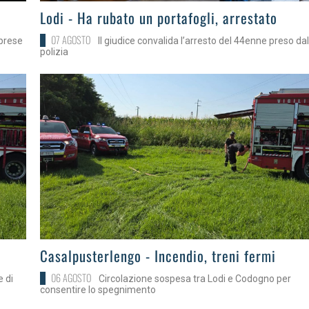
>
Lodi - Ha rubato un portafogli, arrestato
07 AGOSTO
mprese
Il giudice convalida l’arresto del 44enne preso dal
polizia
>
Casalpusterlengo - Incendio, treni fermi
06 AGOSTO
e di
Circolazione sospesa tra Lodi e Codogno per
consentire lo spegnimento