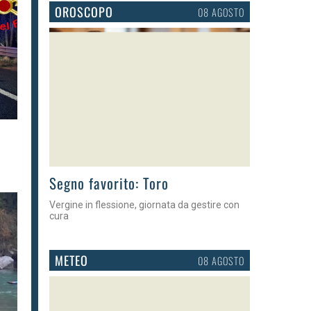
OROSCOPO
08 AGOSTO
>
Segno favorito: Toro
Vergine in flessione, giornata da gestire con
cura
METEO
08 AGOSTO